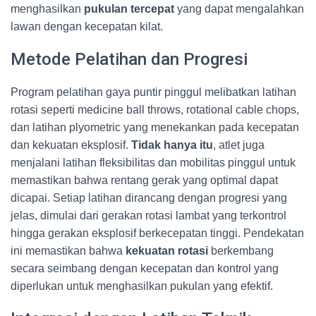
menghasilkan
pukulan tercepat
yang dapat mengalahkan
lawan dengan kecepatan kilat.
Metode Pelatihan dan Progresi
Program pelatihan gaya puntir pinggul melibatkan latihan
rotasi seperti medicine ball throws, rotational cable chops,
dan latihan plyometric yang menekankan pada kecepatan
dan kekuatan eksplosif.
Tidak hanya itu
, atlet juga
menjalani latihan fleksibilitas dan mobilitas pinggul untuk
memastikan bahwa rentang gerak yang optimal dapat
dicapai. Setiap latihan dirancang dengan progresi yang
jelas, dimulai dari gerakan rotasi lambat yang terkontrol
hingga gerakan eksplosif berkecepatan tinggi. Pendekatan
ini memastikan bahwa
kekuatan rotasi
berkembang
secara seimbang dengan kecepatan dan kontrol yang
diperlukan untuk menghasilkan pukulan yang efektif.