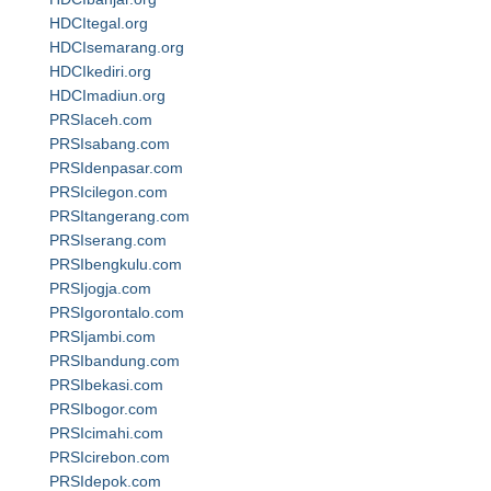
HDCItegal.org
HDCIsemarang.org
HDCIkediri.org
HDCImadiun.org
PRSIaceh.com
PRSIsabang.com
PRSIdenpasar.com
PRSIcilegon.com
PRSItangerang.com
PRSIserang.com
PRSIbengkulu.com
PRSIjogja.com
PRSIgorontalo.com
PRSIjambi.com
PRSIbandung.com
PRSIbekasi.com
PRSIbogor.com
PRSIcimahi.com
PRSIcirebon.com
PRSIdepok.com