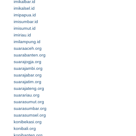
imikalbar.id
imikalsel.id
imipapua.id
imisumbar.id
imisumut.id
imiriau.id
imilampung.id
suaraaceh.org
suarabanten.org
suarajogja.org
suarajambi.org
suarajabar.org
suarajatim.org
suarajateng.org
suarariau.org
suarasumut.org
suarasumbar.org
suarasumsel.org
konibekasi.org
konibali.org
konibanten.org