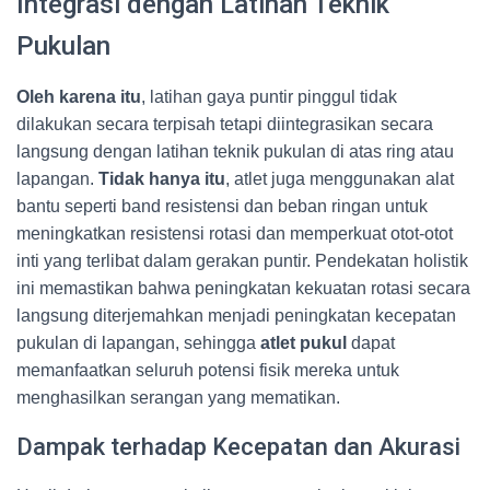
Integrasi dengan Latihan Teknik
Pukulan
Oleh karena itu
, latihan gaya puntir pinggul tidak
dilakukan secara terpisah tetapi diintegrasikan secara
langsung dengan latihan teknik pukulan di atas ring atau
lapangan.
Tidak hanya itu
, atlet juga menggunakan alat
bantu seperti band resistensi dan beban ringan untuk
meningkatkan resistensi rotasi dan memperkuat otot-otot
inti yang terlibat dalam gerakan puntir. Pendekatan holistik
ini memastikan bahwa peningkatan kekuatan rotasi secara
langsung diterjemahkan menjadi peningkatan kecepatan
pukulan di lapangan, sehingga
atlet pukul
dapat
memanfaatkan seluruh potensi fisik mereka untuk
menghasilkan serangan yang mematikan.
Dampak terhadap Kecepatan dan Akurasi