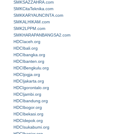
SMKSAZZAHRA.com
SMKCitaTeknika.com
SMKKARYAUNCINTA.com
SMKALHIKAM.com
SMK2LPPM.com
SMKHARAPANBANGSA2.com
HDCIaceh.org
HDCIbali.org
HDCIbangka.org
HDCIbanten.org
HDCIBengkulu.org
HDCIjogja.org
HDCIjakarta.org
HDCIgorontalo.org
HDCIjambi.org
HDCIbandung.org
HDCIbogor.org
HDCIbekasi.org
HDCIdepok.org
HDCIsukabumi.org
HDCIbanjar.org