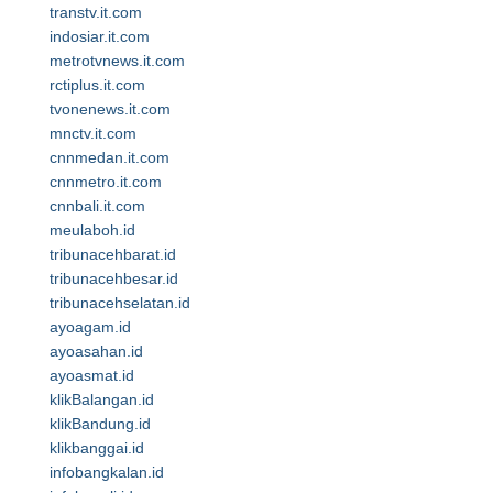
transtv.it.com
indosiar.it.com
metrotvnews.it.com
rctiplus.it.com
tvonenews.it.com
mnctv.it.com
cnnmedan.it.com
cnnmetro.it.com
cnnbali.it.com
meulaboh.id
tribunacehbarat.id
tribunacehbesar.id
tribunacehselatan.id
ayoagam.id
ayoasahan.id
ayoasmat.id
klikBalangan.id
klikBandung.id
klikbanggai.id
infobangkalan.id