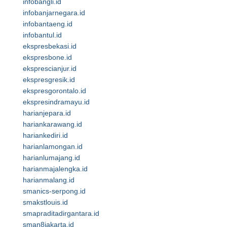
infobangli.id
infobanjarnegara.id
infobantaeng.id
infobantul.id
ekspresbekasi.id
ekspresbone.id
eksprescianjur.id
ekspresgresik.id
ekspresgorontalo.id
ekspresindramayu.id
harianjepara.id
hariankarawang.id
hariankediri.id
harianlamongan.id
harianlumajang.id
harianmajalengka.id
harianmalang.id
smanics-serpong.id
smakstlouis.id
smapraditadirgantara.id
sman8jakarta.id