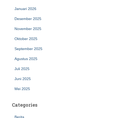
Januari 2026
Desember 2025
November 2025
Oktober 2025
September 2025
Agustus 2025
Juli 2025
Juni 2025
Mei 2025
Categories
Berita