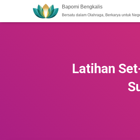
Bapomi Bengkalis
Bersatu dalam Olahraga, Berkarya untuk Nege
Latihan Se
S