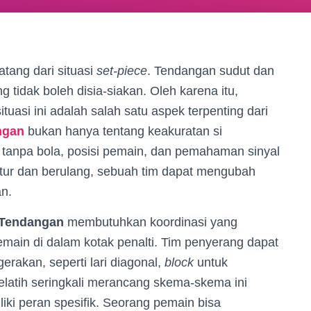
atang dari situasi
set-piece
. Tendangan sudut dan
tidak boleh disia-siakan. Oleh karena itu,
situasi ini adalah salah satu aspek terpenting dari
ngan
bukan hanya tentang keakuratan si
 tanpa bola, posisi pemain, dan pemahaman sinyal
ktur dan berulang, sebuah tim dapat mengubah
n.
 Tendangan
membutuhkan koordinasi yang
main di dalam kotak penalti. Tim penyerang dapat
akan, seperti lari diagonal,
block
untuk
Pelatih seringkali merancang skema-skema ini
iki peran spesifik. Seorang pemain bisa