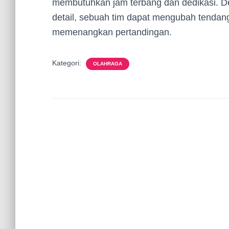
membutuhkan jam terbang dan dedikasi. De
detail, sebuah tim dapat mengubah tendang
memenangkan pertandingan.
Kategori:
OLAHRAGA