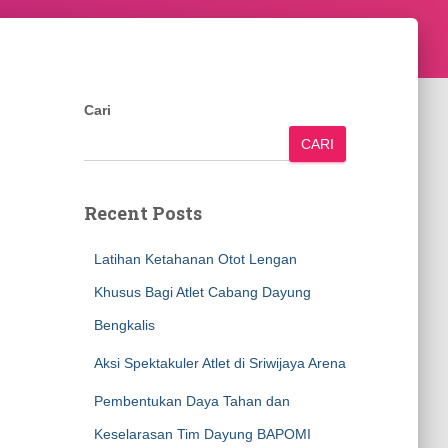
Cari
CARI
Recent Posts
Latihan Ketahanan Otot Lengan
Khusus Bagi Atlet Cabang Dayung
Bengkalis
Aksi Spektakuler Atlet di Sriwijaya Arena
Pembentukan Daya Tahan dan
Keselarasan Tim Dayung BAPOMI