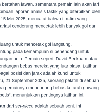
 bertahan lawan, sementara pemain lain akan lari
uah laporan analisis taktik yang diterbitkan oleh
a 15 Mei 2025, mencatat bahwa tim-tim yang
riasi cenderung mencetak lebih banyak gol dari
luang untuk mencetak gol langsung.
ntung pada kemampuan si penendang untuk
kungan bola. Pemain seperti David Beckham atau
endangan bebas mereka yang luar biasa. Latihan
agai posisi dan jarak adalah kunci untuk
tu, 21 September 2025, seorang pelatih di sebuah
 para pemainnya menendang bebas ke arah gawang
betis”, menunjukkan pentingnya latihan ini.
gan
dari
set-piece
adalah sebuah seni. Ini