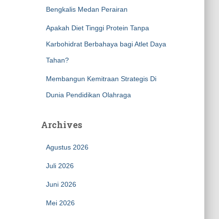
Bengkalis Medan Perairan
Apakah Diet Tinggi Protein Tanpa
Karbohidrat Berbahaya bagi Atlet Daya
Tahan?
Membangun Kemitraan Strategis Di
Dunia Pendidikan Olahraga
Archives
Agustus 2026
Juli 2026
Juni 2026
Mei 2026