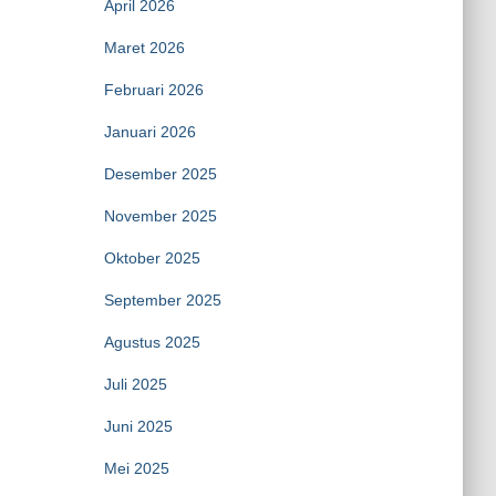
April 2026
Maret 2026
Februari 2026
Januari 2026
Desember 2025
November 2025
Oktober 2025
September 2025
Agustus 2025
Juli 2025
Juni 2025
Mei 2025