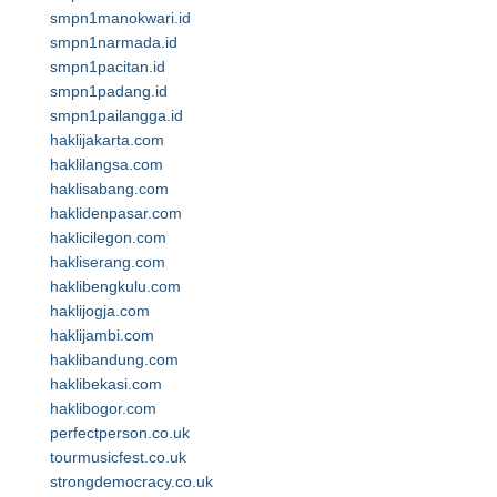
smpn1manokwari.id
smpn1narmada.id
smpn1pacitan.id
smpn1padang.id
smpn1pailangga.id
haklijakarta.com
haklilangsa.com
haklisabang.com
haklidenpasar.com
haklicilegon.com
hakliserang.com
haklibengkulu.com
haklijogja.com
haklijambi.com
haklibandung.com
haklibekasi.com
haklibogor.com
perfectperson.co.uk
tourmusicfest.co.uk
strongdemocracy.co.uk