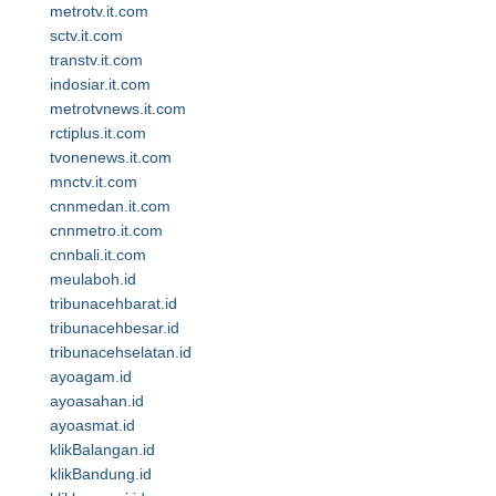
metrotv.it.com
sctv.it.com
transtv.it.com
indosiar.it.com
metrotvnews.it.com
rctiplus.it.com
tvonenews.it.com
mnctv.it.com
cnnmedan.it.com
cnnmetro.it.com
cnnbali.it.com
meulaboh.id
tribunacehbarat.id
tribunacehbesar.id
tribunacehselatan.id
ayoagam.id
ayoasahan.id
ayoasmat.id
klikBalangan.id
klikBandung.id