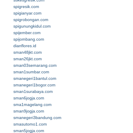
stikesgresik.com
spigresik.com
spigianyar.com
spigrobongan.com
spigunungkidul.com
spijember.com
spijombang.com
dianflores.id
sman48jkt.com
sman26jkt.com
sman03semarang.com
sman1sumbar.com
smanegeri1bantul.com
smanegeri1bogor.com
sman1surabaya.com
sman6jogja.com
sma1magelang.com
sman9jogja.com
smanegeri3bandung.com
smasutomo1.com
sman5jogja.com