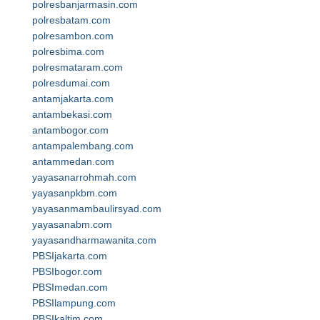
polresbanjarmasin.com
polresbatam.com
polresambon.com
polresbima.com
polresmataram.com
polresdumai.com
antamjakarta.com
antambekasi.com
antambogor.com
antampalembang.com
antammedan.com
yayasanarrohmah.com
yayasanpkbm.com
yayasanmambaulirsyad.com
yayasanabm.com
yayasandharmawanita.com
PBSIjakarta.com
PBSIbogor.com
PBSImedan.com
PBSIlampung.com
PBSIkaltim.com