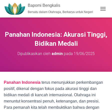
Bapomi Bengkalis
Bersatu dalam Olahraga, Berkarya untuk Negeri
T
O
G
G
L
Panahan Indonesia: Akurasi Tinggi,
E
N
Bidikan Medali
A
V
Dipublikasikan oleh
admin
pada
19/06/2025
I
G
A
S
I
Panahan Indonesia
terus menunjukkan perkembangan
positif, dikenal dengan fokus pada akurasi tinggi dan
bidikan medali di kancah internasional. Olahraga ini
menuntut konsentrasi penuh, ketenangan, dan presisi.
Para pemanah kita telah membuktikan bahwa dengan