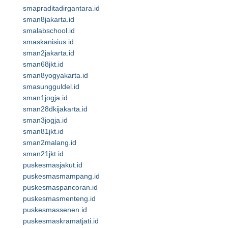
smapraditadirgantara.id
sman8jakarta.id
smalabschool.id
smaskanisius.id
sman2jakarta.id
sman68jkt.id
sman8yogyakarta.id
smasungguldel.id
sman1jogja.id
sman28dkijakarta.id
sman3jogja.id
sman81jkt.id
sman2malang.id
sman21jkt.id
puskesmasjakut.id
puskesmasmampang.id
puskesmaspancoran.id
puskesmasmenteng.id
puskesmassenen.id
puskesmaskramatjati.id