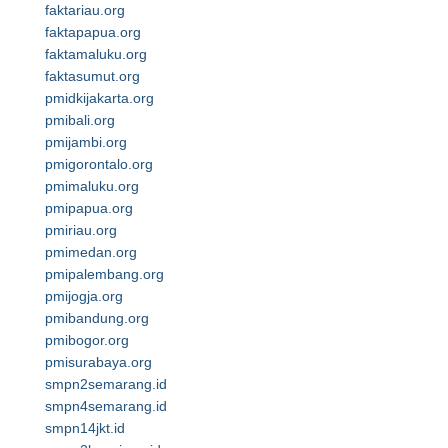
faktariau.org
faktapapua.org
faktamaluku.org
faktasumut.org
pmidkijakarta.org
pmibali.org
pmijambi.org
pmigorontalo.org
pmimaluku.org
pmipapua.org
pmiriau.org
pmimedan.org
pmipalembang.org
pmijogja.org
pmibandung.org
pmibogor.org
pmisurabaya.org
smpn2semarang.id
smpn4semarang.id
smpn14jkt.id