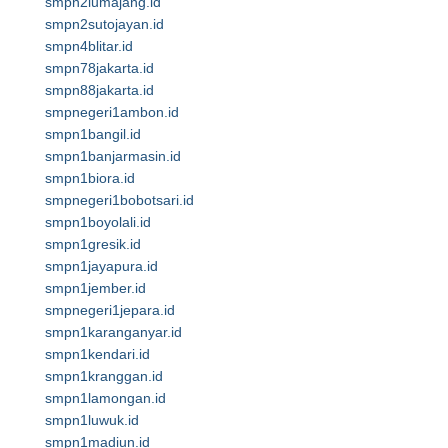
smpn2lumajang.id
smpn2sutojayan.id
smpn4blitar.id
smpn78jakarta.id
smpn88jakarta.id
smpnegeri1ambon.id
smpn1bangil.id
smpn1banjarmasin.id
smpn1biora.id
smpnegeri1bobotsari.id
smpn1boyolali.id
smpn1gresik.id
smpn1jayapura.id
smpn1jember.id
smpnegeri1jepara.id
smpn1karanganyar.id
smpn1kendari.id
smpn1kranggan.id
smpn1lamongan.id
smpn1luwuk.id
smpn1madiun.id