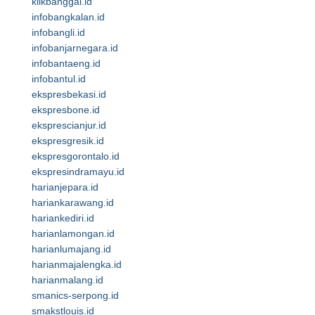
klikbanggai.id
infobangkalan.id
infobangli.id
infobanjarnegara.id
infobantaeng.id
infobantul.id
ekspresbekasi.id
ekspresbone.id
eksprescianjur.id
ekspresgresik.id
ekspresgorontalo.id
ekspresindramayu.id
harianjepara.id
hariankarawang.id
hariankediri.id
harianlamongan.id
harianlumajang.id
harianmajalengka.id
harianmalang.id
smanics-serpong.id
smakstlouis.id