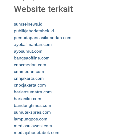
Website terkait
sumselnews.id
publikjabodetabek.id
pemudapancasilamedan.com
ayokalimantan.com
ayosumut.com
bangsaoffline.com
cnbcmedan.com
cnnmedan.com
cnnjakarta.com
cnbcjakarta.com
hariansumatra.com
harianikn.com
bandungtimes.com
sumutekspres.com
lampungpos.com
mediasulawesi.com
mediajabodetabek.com