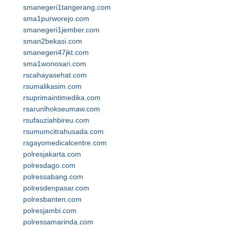
smanegeri1tangerang.com
sma1purworejo.com
smanegeri1jember.com
sman2bekasi.com
smanegeri47jkt.com
sma1wonosari.com
rscahayasehat.com
rsumalikasim.com
rsuprimaintimedika.com
rsarunlhokseumaw.com
rsufauziahbireu.com
rsumumcitrahusada.com
rsgayomedicalcentre.com
polresjakarta.com
polresdago.com
polressabang.com
polresdenpasar.com
polresbanten.com
polresjambi.com
polressamarinda.com