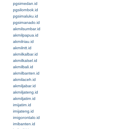
pgsimedan.id
pgsilombok.id
pgsimaluku.id
pgsimanado.id
akmilsumbar.id
akmilpapua.id
akmilriau.id
akmilntt.id
akmilkalbar.id
akmilkalsel.id
akmilbali.id
akmilbanten.id
akmilaceh.id
akmiljabar.id
akmiljateng.id
akmiljatim.id
imijatim.id
imijateng.id
imigorontalo.id
imibanten.id