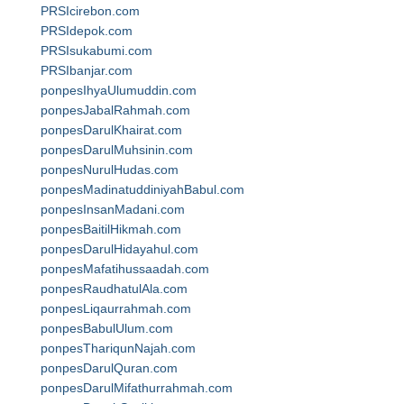
PRSIcirebon.com
PRSIdepok.com
PRSIsukabumi.com
PRSIbanjar.com
ponpesIhyaUlumuddin.com
ponpesJabalRahmah.com
ponpesDarulKhairat.com
ponpesDarulMuhsinin.com
ponpesNurulHudas.com
ponpesMadinatuddiniyahBabul.com
ponpesInsanMadani.com
ponpesBaitilHikmah.com
ponpesDarulHidayahul.com
ponpesMafatihussaadah.com
ponpesRaudhatulAla.com
ponpesLiqaurrahmah.com
ponpesBabulUlum.com
ponpesThariqunNajah.com
ponpesDarulQuran.com
ponpesDarulMifathurrahmah.com