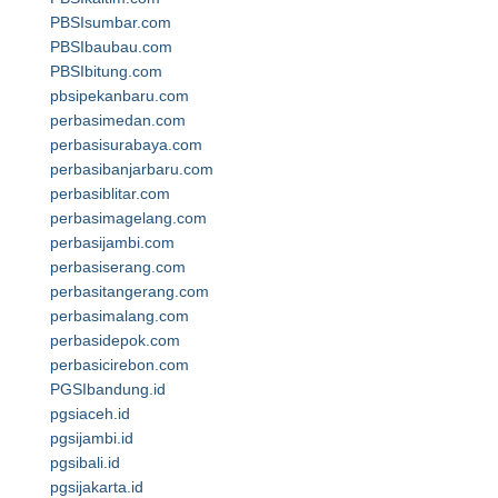
PBSIsumbar.com
PBSIbaubau.com
PBSIbitung.com
pbsipekanbaru.com
perbasimedan.com
perbasisurabaya.com
perbasibanjarbaru.com
perbasiblitar.com
perbasimagelang.com
perbasijambi.com
perbasiserang.com
perbasitangerang.com
perbasimalang.com
perbasidepok.com
perbasicirebon.com
PGSIbandung.id
pgsiaceh.id
pgsijambi.id
pgsibali.id
pgsijakarta.id