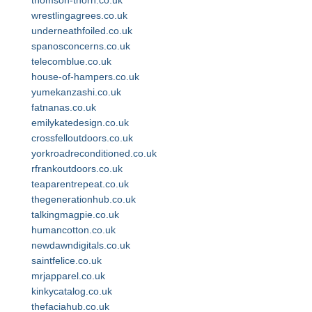
thomson-thorn.co.uk
wrestlingagrees.co.uk
underneathfoiled.co.uk
spanosconcerns.co.uk
telecomblue.co.uk
house-of-hampers.co.uk
yumekanzashi.co.uk
fatnanas.co.uk
emilykatedesign.co.uk
crossfelloutdoors.co.uk
yorkroadreconditioned.co.uk
rfrankoutdoors.co.uk
teaparentrepeat.co.uk
thegenerationhub.co.uk
talkingmagpie.co.uk
humancotton.co.uk
newdawndigitals.co.uk
saintfelice.co.uk
mrjapparel.co.uk
kinkycatalog.co.uk
thefaciahub.co.uk