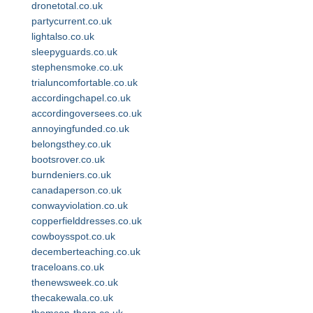
dronetotal.co.uk
partycurrent.co.uk
lightalso.co.uk
sleepyguards.co.uk
stephensmoke.co.uk
trialuncomfortable.co.uk
accordingchapel.co.uk
accordingoversees.co.uk
annoyingfunded.co.uk
belongsthey.co.uk
bootsrover.co.uk
burndeniers.co.uk
canadaperson.co.uk
conwayviolation.co.uk
copperfielddresses.co.uk
cowboysspot.co.uk
decemberteaching.co.uk
traceloans.co.uk
thenewsweek.co.uk
thecakewala.co.uk