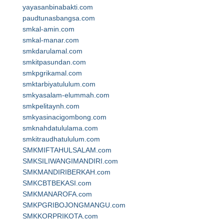
yayasanbinabakti.com
paudtunasbangsa.com
smkal-amin.com
smkal-manar.com
smkdarulamal.com
smkitpasundan.com
smkpgrikamal.com
smktarbiyatululum.com
smkyasalam-elummah.com
smkpelitaynh.com
smkyasinacigombong.com
smknahdatululama.com
smkitraudhatululum.com
SMKMIFTAHULSALAM.com
SMKSILIWANGIMANDIRI.com
SMKMANDIRIBERKAH.com
SMKCBTBEKASI.com
SMKMANAROFA.com
SMKPGRIBOJONGMANGU.com
SMKKORPRIKOTA.com