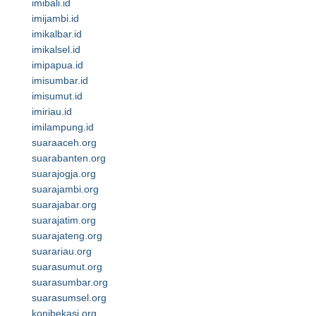
imibali.id
imijambi.id
imikalbar.id
imikalsel.id
imipapua.id
imisumbar.id
imisumut.id
imiriau.id
imilampung.id
suaraaceh.org
suarabanten.org
suarajogja.org
suarajambi.org
suarajabar.org
suarajatim.org
suarajateng.org
suarariau.org
suarasumut.org
suarasumbar.org
suarasumsel.org
konibekasi.org