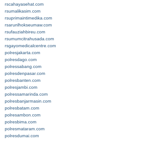
rscahayasehat.com
rsumalikasim.com
rsuprimaintimedika.com
rsarunlhokseumaw.com
rsufauziahbireu.com
rsumumcitrahusada.com
rsgayomedicalcentre.com
polresjakarta.com
polresdago.com
polressabang.com
polresdenpasar.com
polresbanten.com
polresjambi.com
polressamarinda.com
polresbanjarmasin.com
polresbatam.com
polresambon.com
polresbima.com
polresmataram.com
polresdumai.com