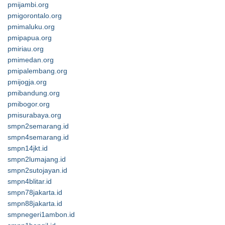
pmijambi.org
pmigorontalo.org
pmimaluku.org
pmipapua.org
pmiriau.org
pmimedan.org
pmipalembang.org
pmijogja.org
pmibandung.org
pmibogor.org
pmisurabaya.org
smpn2semarang.id
smpn4semarang.id
smpn14jkt.id
smpn2lumajang.id
smpn2sutojayan.id
smpn4blitar.id
smpn78jakarta.id
smpn88jakarta.id
smpnegeri1ambon.id