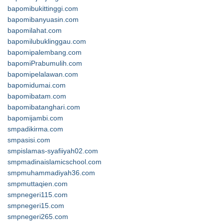
bapomibukittinggi.com
bapomibanyuasin.com
bapomilahat.com
bapomilubuklinggau.com
bapomipalembang.com
bapomiPrabumulih.com
bapomipelalawan.com
bapomidumai.com
bapomibatam.com
bapomibatanghari.com
bapomijambi.com
smpadikirma.com
smpasisi.com
smpislamas-syafiiyah02.com
smpmadinaislamicschool.com
smpmuhammadiyah36.com
smpmuttaqien.com
smpnegeri115.com
smpnegeri15.com
smpnegeri265.com