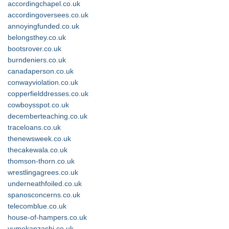
accordingchapel.co.uk
accordingoversees.co.uk
annoyingfunded.co.uk
belongsthey.co.uk
bootsrover.co.uk
burndeniers.co.uk
canadaperson.co.uk
conwayviolation.co.uk
copperfielddresses.co.uk
cowboysspot.co.uk
decemberteaching.co.uk
traceloans.co.uk
thenewsweek.co.uk
thecakewala.co.uk
thomson-thorn.co.uk
wrestlingagrees.co.uk
underneathfoiled.co.uk
spanosconcerns.co.uk
telecomblue.co.uk
house-of-hampers.co.uk
yumekanzashi.co.uk