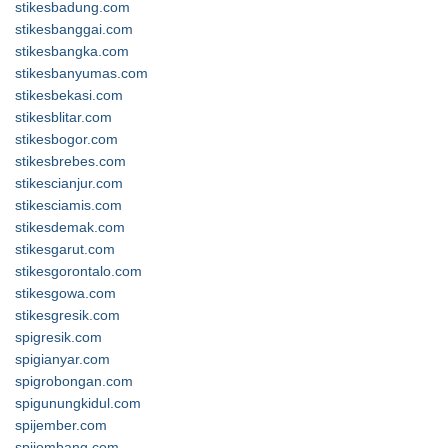
stikesbadung.com
stikesbanggai.com
stikesbangka.com
stikesbanyumas.com
stikesbekasi.com
stikesblitar.com
stikesbogor.com
stikesbrebes.com
stikescianjur.com
stikesciamis.com
stikesdemak.com
stikesgarut.com
stikesgorontalo.com
stikesgowa.com
stikesgresik.com
spigresik.com
spigianyar.com
spigrobongan.com
spigunungkidul.com
spijember.com
spijombang.com