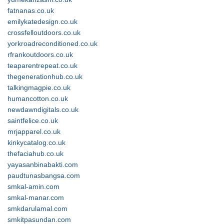
fatnanas.co.uk
emilykatedesign.co.uk
crossfelloutdoors.co.uk
yorkroadreconditioned.co.uk
rfrankoutdoors.co.uk
teaparentrepeat.co.uk
thegenerationhub.co.uk
talkingmagpie.co.uk
humancotton.co.uk
newdawndigitals.co.uk
saintfelice.co.uk
mrjapparel.co.uk
kinkycatalog.co.uk
thefaciahub.co.uk
yayasanbinabakti.com
paudtunasbangsa.com
smkal-amin.com
smkal-manar.com
smkdarulamal.com
smkitpasundan.com