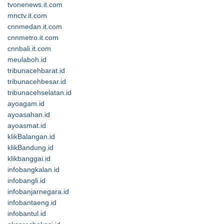
tvonenews.it.com
mnctv.it.com
cnnmedan.it.com
cnnmetro.it.com
cnnbali.it.com
meulaboh.id
tribunacehbarat.id
tribunacehbesar.id
tribunacehselatan.id
ayoagam.id
ayoasahan.id
ayoasmat.id
klikBalangan.id
klikBandung.id
klikbanggai.id
infobangkalan.id
infobangli.id
infobanjarnegara.id
infobantaeng.id
infobantul.id