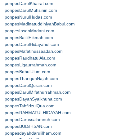
ponpesDarulKhairat.com
ponpesDarulMuhsinin.com
ponpesNurulHudas.com
ponpesMadinatuddiniyahBabul.com
ponpesInsanMadani.com
ponpesBaitilHikmah.com
ponpesDarulHidayahul.com
ponpesMafatihussaadah.com
ponpesRaudhatulAla.com
ponpesLiqaurrahmah.com
ponpesBabulUlum.com
ponpesThariqunNajah.com
ponpesDarulQuran.com
ponpesDarulMifathurrahmah.com
ponpesDayahSyaikhuna.com
ponpesTahfidzulQua.com
ponpesRAHMATULHIDAYAH.com
ponpesDarussalamnuh.com
ponpesBUDiIHSAN.com
ponpesdayahdarulilham.com