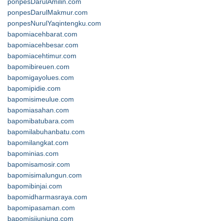
ponpesDarulAmilin.com
ponpesDarulMakmur.com
ponpesNurulYaqintengku.com
bapomiacehbarat.com
bapomiacehbesar.com
bapomiacehtimur.com
bapomibireuen.com
bapomigayolues.com
bapomipidie.com
bapomisimeulue.com
bapomiasahan.com
bapomibatubara.com
bapomilabuhanbatu.com
bapomilangkat.com
bapominias.com
bapomisamosir.com
bapomisimalungun.com
bapomibinjai.com
bapomidharmasraya.com
bapomipasaman.com
bapomisijunjung.com