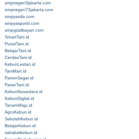
smpnegeri3jakarta.com
smpnegeri73jakarta.com
smpyasda.com
smpyasporbi.com
smpypialbayan.com
SmartTani.id
PusatTani.id
BelajarTani.id
CerdasTani.id
KebunLestari.id
TaniMart.id
PanenSegar.id
PasarTani.id
KebunNusantara.id
KebunDigital.id
TanamMaju.id
AgroKebun.id
SekolahKebun.id
BelajarKebun.id
sahabatkebun.id