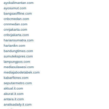
ayokalimantan.com
ayosumut.com
bangsaoffline.com
cnbcmedan.com
cnnmedan.com
cnnjakarta.com
cnbcjakarta.com
hariansumatra.com
harianikn.com
bandungtimes.com
sumutekspres.com
lampungpos.com
mediasulawesi.com
mediajabodetabek.com
kabarflores.com
seputarmetro.com
aktual.it.com
akurat.it.com
antara.it.com
analisadaily.it.com