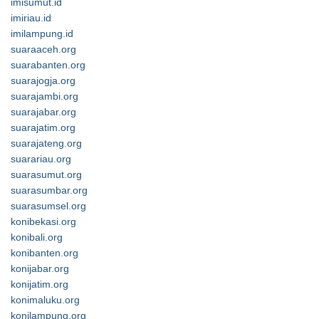
imisumut.id
imiriau.id
imilampung.id
suaraaceh.org
suarabanten.org
suarajogja.org
suarajambi.org
suarajabar.org
suarajatim.org
suarajateng.org
suarariau.org
suarasumut.org
suarasumbar.org
suarasumsel.org
konibekasi.org
konibali.org
konibanten.org
konijabar.org
konijatim.org
konimaluku.org
konilampung.org