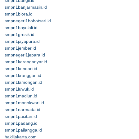
smpn1bangil.id
smpn1banjarmasin.id
smpn1biora.id
smpnegeri1bobotsari.id
smpn1boyolali.id
smpn1gresik.id
smpn1jayapura.id
smpn1jember.id
smpnegeri1jepara.id
smpn1karanganyar.id
smpn1kendari.id
smpn1kranggan.id
smpn1lamongan.id
smpn1luwuk.id
smpn1madiun.id
smpn1manokwari.id
smpn1narmada.id
smpn1pacitan.id
smpn1padang.id
smpn1pailangga.id
haklijakarta.com