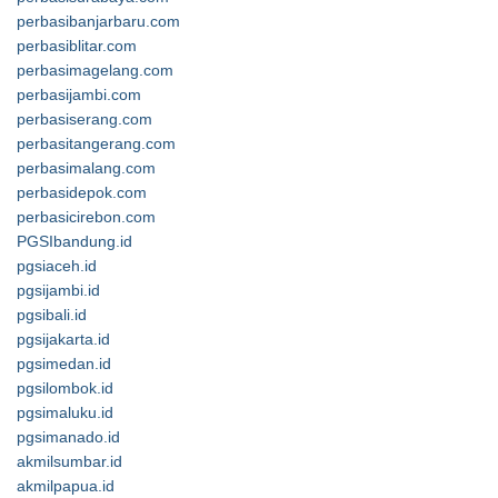
perbasibanjarbaru.com
perbasiblitar.com
perbasimagelang.com
perbasijambi.com
perbasiserang.com
perbasitangerang.com
perbasimalang.com
perbasidepok.com
perbasicirebon.com
PGSIbandung.id
pgsiaceh.id
pgsijambi.id
pgsibali.id
pgsijakarta.id
pgsimedan.id
pgsilombok.id
pgsimaluku.id
pgsimanado.id
akmilsumbar.id
akmilpapua.id