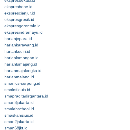
ekspresbekasi.id
ekspresbone.id
eksprescianjur.id
ekspresgresik.id
ekspresgorontalo.id
ekspresindramayu.id
harianjepara.id
hariankarawang.id
hariankediri.id
harianlamongan.id
harianlumajang.id
harianmajalengka.id
harianmalang.id
smanics-serpong.id
smakstlouis.id
smapraditadirgantara.id
sman8jakarta.id
smalabschool.id
smaskanisius.id
sman2jakarta.id
sman68jkt.id