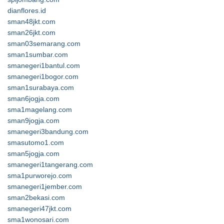
dianflores.id
sman48jkt.com
sman26jkt.com
sman03semarang.com
sman1sumbar.com
smanegeri1bantul.com
smanegeri1bogor.com
sman1surabaya.com
sman6jogja.com
sma1magelang.com
sman9jogja.com
smanegeri3bandung.com
smasutomo1.com
sman5jogja.com
smanegeri1tangerang.com
sma1purworejo.com
smanegeri1jember.com
sman2bekasi.com
smanegeri47jkt.com
sma1wonosari.com