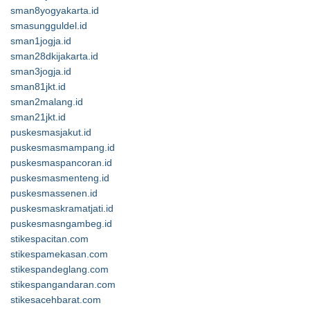
sman8yogyakarta.id
smasungguldel.id
sman1jogja.id
sman28dkijakarta.id
sman3jogja.id
sman81jkt.id
sman2malang.id
sman21jkt.id
puskesmasjakut.id
puskesmasmampang.id
puskesmaspancoran.id
puskesmasmenteng.id
puskesmassenen.id
puskesmaskramatjati.id
puskesmasngambeg.id
stikespacitan.com
stikespamekasan.com
stikespandeglang.com
stikespangandaran.com
stikesacehbarat.com