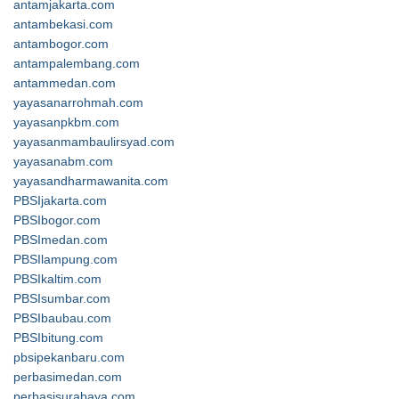
antamjakarta.com
antambekasi.com
antambogor.com
antampalembang.com
antammedan.com
yayasanarrohmah.com
yayasanpkbm.com
yayasanmambaulirsyad.com
yayasanabm.com
yayasandharmawanita.com
PBSIjakarta.com
PBSIbogor.com
PBSImedan.com
PBSIlampung.com
PBSIkaltim.com
PBSIsumbar.com
PBSIbaubau.com
PBSIbitung.com
pbsipekanbaru.com
perbasimedan.com
perbasisurabaya.com