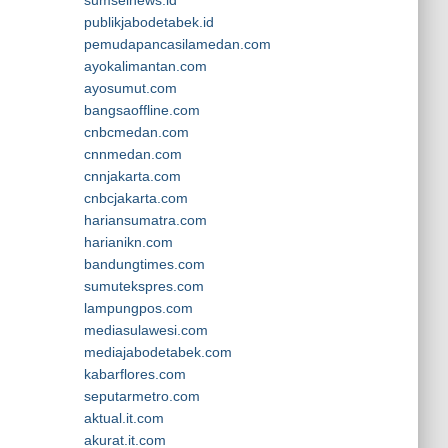
sumselnews.id
publikjabodetabek.id
pemudapancasilamedan.com
ayokalimantan.com
ayosumut.com
bangsaoffline.com
cnbcmedan.com
cnnmedan.com
cnnjakarta.com
cnbcjakarta.com
hariansumatra.com
harianikn.com
bandungtimes.com
sumutekspres.com
lampungpos.com
mediasulawesi.com
mediajabodetabek.com
kabarflores.com
seputarmetro.com
aktual.it.com
akurat.it.com