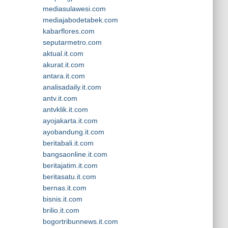
mediasulawesi.com
mediajabodetabek.com
kabarflores.com
seputarmetro.com
aktual.it.com
akurat.it.com
antara.it.com
analisadaily.it.com
antv.it.com
antvklik.it.com
ayojakarta.it.com
ayobandung.it.com
beritabali.it.com
bangsaonline.it.com
beritajatim.it.com
beritasatu.it.com
bernas.it.com
bisnis.it.com
brilio.it.com
bogortribunnews.it.com