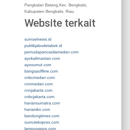
Pangkalan Batang,Kec. Bengkalis,
Kabupaten Bengkalis, Riau
Website terkait
sumselnews.id
publikjabodetabek.id
pemudapancasilamedan.com
ayokalimantan.com
ayosumut.com
bangsaoffline.com
cnbcmedan.com
cnnmedan.com
cnnjakarta.com
cnbcjakarta.com
hariansumatra.com
harianikn.com
bandungtimes.com
sumutekspres.com
lampungpos.com