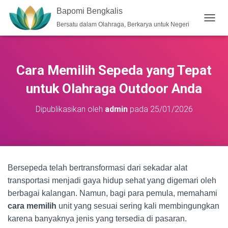
Bapomi Bengkalis
Bersatu dalam Olahraga, Berkarya untuk Negeri
T
O
G
G
L
Cara Memilih Sepeda yang Tepat
E
N
untuk Olahraga Outdoor Anda
A
V
Dipublikasikan oleh
admin
pada
25/01/2026
I
G
A
S
I
Bersepeda telah bertransformasi dari sekadar alat
transportasi menjadi gaya hidup sehat yang digemari oleh
berbagai kalangan. Namun, bagi para pemula, memahami
cara memilih
unit yang sesuai sering kali membingungkan
karena banyaknya jenis yang tersedia di pasaran.