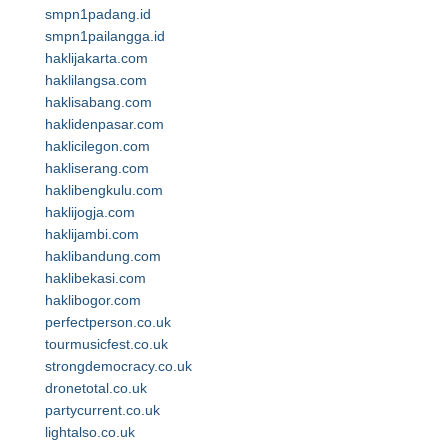
smpn1padang.id
smpn1pailangga.id
haklijakarta.com
haklilangsa.com
haklisabang.com
haklidenpasar.com
haklicilegon.com
hakliserang.com
haklibengkulu.com
haklijogja.com
haklijambi.com
haklibandung.com
haklibekasi.com
haklibogor.com
perfectperson.co.uk
tourmusicfest.co.uk
strongdemocracy.co.uk
dronetotal.co.uk
partycurrent.co.uk
lightalso.co.uk