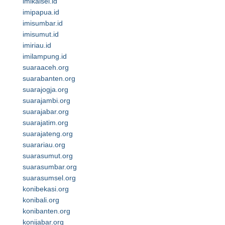
imikalsel.id
imipapua.id
imisumbar.id
imisumut.id
imiriau.id
imilampung.id
suaraaceh.org
suarabanten.org
suarajogja.org
suarajambi.org
suarajabar.org
suarajatim.org
suarajateng.org
suarariau.org
suarasumut.org
suarasumbar.org
suarasumsel.org
konibekasi.org
konibali.org
konibanten.org
konijabar.org