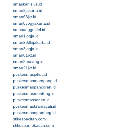
smaskanisius.id
sman2jakarta.id
sman68jkt.id
sman8yogyakarta.id
smasungguldel.id
sman1jogja.id
sman28dkijakarta.id
sman3jogja.id
sman81jkt.id
sman2malang.id
sman21jkt.id
puskesmasjakut.id
puskesmasmampang.id
puskesmaspancoran.id
puskesmasmenteng.id
puskesmassenen.id
puskesmaskramatjati.id
puskesmasngambeg.id
stikespacitan.com
stikespamekasan.com