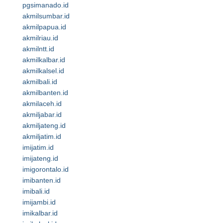
pgsimanado.id
akmilsumbar.id
akmilpapua.id
akmilriau.id
akmilntt.id
akmilkalbar.id
akmilkalsel.id
akmilbali.id
akmilbanten.id
akmilaceh.id
akmiljabar.id
akmiljateng.id
akmiljatim.id
imijatim.id
imijateng.id
imigorontalo.id
imibanten.id
imibali.id
imijambi.id
imikalbar.id