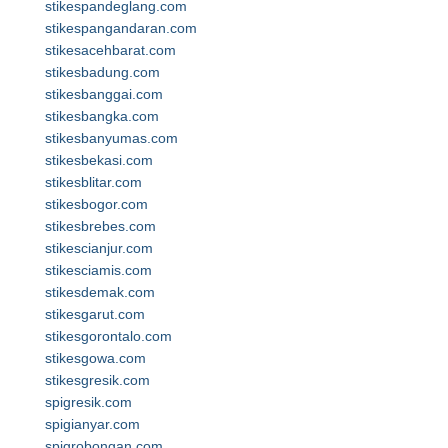
stikespandeglang.com
stikespangandaran.com
stikesacehbarat.com
stikesbadung.com
stikesbanggai.com
stikesbangka.com
stikesbanyumas.com
stikesbekasi.com
stikesblitar.com
stikesbogor.com
stikesbrebes.com
stikescianjur.com
stikesciamis.com
stikesdemak.com
stikesgarut.com
stikesgorontalo.com
stikesgowa.com
stikesgresik.com
spigresik.com
spigianyar.com
spigrobongan.com