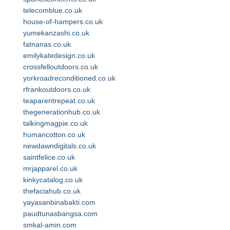
telecomblue.co.uk
house-of-hampers.co.uk
yumekanzashi.co.uk
fatnanas.co.uk
emilykatedesign.co.uk
crossfelloutdoors.co.uk
yorkroadreconditioned.co.uk
rfrankoutdoors.co.uk
teaparentrepeat.co.uk
thegenerationhub.co.uk
talkingmagpie.co.uk
humancotton.co.uk
newdawndigitals.co.uk
saintfelice.co.uk
mrjapparel.co.uk
kinkycatalog.co.uk
thefaciahub.co.uk
yayasanbinabakti.com
paudtunasbangsa.com
smkal-amin.com