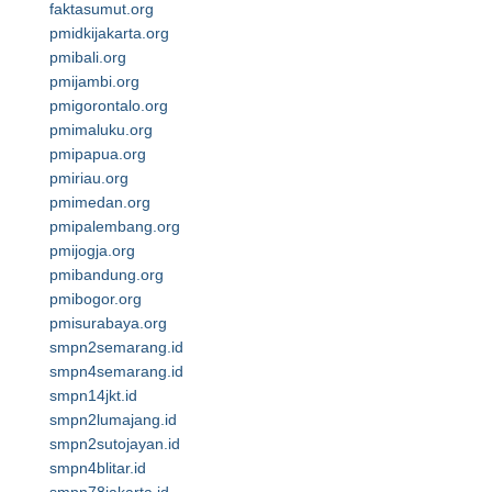
faktasumut.org
pmidkijakarta.org
pmibali.org
pmijambi.org
pmigorontalo.org
pmimaluku.org
pmipapua.org
pmiriau.org
pmimedan.org
pmipalembang.org
pmijogja.org
pmibandung.org
pmibogor.org
pmisurabaya.org
smpn2semarang.id
smpn4semarang.id
smpn14jkt.id
smpn2lumajang.id
smpn2sutojayan.id
smpn4blitar.id