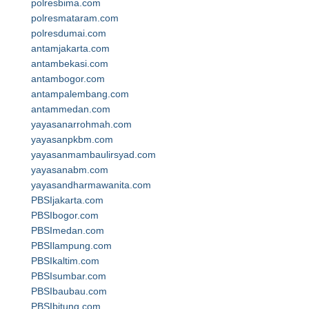
polresbima.com
polresmataram.com
polresdumai.com
antamjakarta.com
antambekasi.com
antambogor.com
antampalembang.com
antammedan.com
yayasanarrohmah.com
yayasanpkbm.com
yayasanmambaulirsyad.com
yayasanabm.com
yayasandharmawanita.com
PBSIjakarta.com
PBSIbogor.com
PBSImedan.com
PBSIlampung.com
PBSIkaltim.com
PBSIsumbar.com
PBSIbaubau.com
PBSIbitung.com