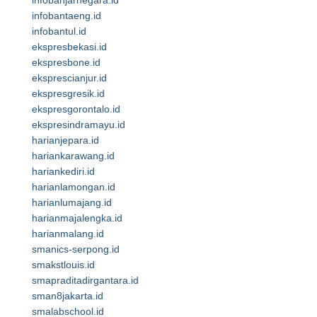
infobanjarnegara.id
infobantaeng.id
infobantul.id
ekspresbekasi.id
ekspresbone.id
eksprescianjur.id
ekspresgresik.id
ekspresgorontalo.id
ekspresindramayu.id
harianjepara.id
hariankarawang.id
hariankediri.id
harianlamongan.id
harianlumajang.id
harianmajalengka.id
harianmalang.id
smanics-serpong.id
smakstlouis.id
smapraditadirgantara.id
sman8jakarta.id
smalabschool.id