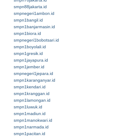
smpn78jakarta.id
smpn88jakarta.id
smpnegeri1ambon.id
smpn1bangil.id
smpn1banjarmasin.id
smpn1biora.id
smpnegeri1bobotsari.id
smpn1boyolali.id
smpn1gresik.id
smpn1jayapura.id
smpn1jember.id
smpnegeri1jepara.id
smpn1karanganyar.id
smpn1kendari.id
smpn1kranggan.id
smpn1lamongan.id
smpn1luwuk.id
smpn1madiun.id
smpn1manokwari.id
smpn1narmada.id
smpn1pacitan.id