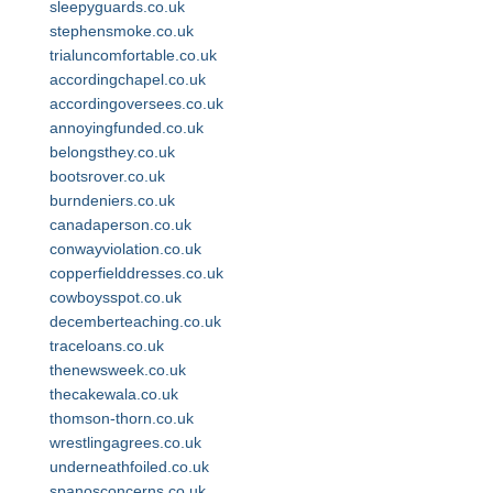
sleepyguards.co.uk
stephensmoke.co.uk
trialuncomfortable.co.uk
accordingchapel.co.uk
accordingoversees.co.uk
annoyingfunded.co.uk
belongsthey.co.uk
bootsrover.co.uk
burndeniers.co.uk
canadaperson.co.uk
conwayviolation.co.uk
copperfielddresses.co.uk
cowboysspot.co.uk
decemberteaching.co.uk
traceloans.co.uk
thenewsweek.co.uk
thecakewala.co.uk
thomson-thorn.co.uk
wrestlingagrees.co.uk
underneathfoiled.co.uk
spanosconcerns.co.uk