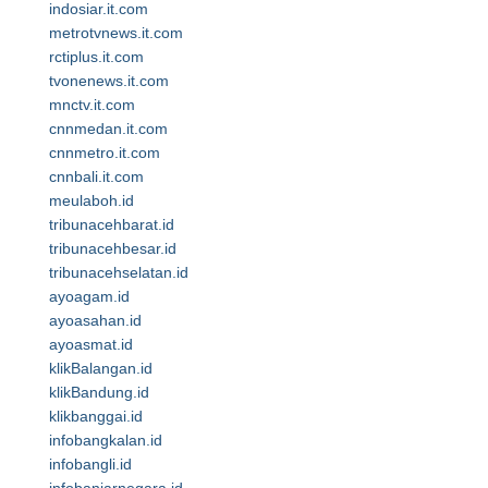
indosiar.it.com
metrotvnews.it.com
rctiplus.it.com
tvonenews.it.com
mnctv.it.com
cnnmedan.it.com
cnnmetro.it.com
cnnbali.it.com
meulaboh.id
tribunacehbarat.id
tribunacehbesar.id
tribunacehselatan.id
ayoagam.id
ayoasahan.id
ayoasmat.id
klikBalangan.id
klikBandung.id
klikbanggai.id
infobangkalan.id
infobangli.id