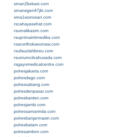
sman2bekasi.com
smanegeri47jkt.com
sma1wonosari.com
rscahayasehat.com
rsumalikasim.com
rsuprimaintimedika.com
rsarunlhokseumaw.com
rsufauziahbireu.com
rsumumcitrahusada.com
rsgayomedicalcentre.com
polresjakarta.com
polresdago.com
polressabang.com
polresdenpasar.com
polresbanten.com
polresjambi.com
polressamarinda.com
polresbanjarmasin.com
polresbatam.com
polresambon.com