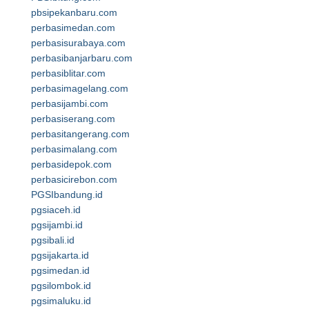
pbsipekanbaru.com
perbasimedan.com
perbasisurabaya.com
perbasibanjarbaru.com
perbasiblitar.com
perbasimagelang.com
perbasijambi.com
perbasiserang.com
perbasitangerang.com
perbasimalang.com
perbasidepok.com
perbasicirebon.com
PGSIbandung.id
pgsiaceh.id
pgsijambi.id
pgsibali.id
pgsijakarta.id
pgsimedan.id
pgsilombok.id
pgsimaluku.id