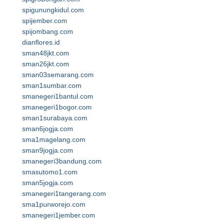
spigunungkidul.com
spijember.com
spijombang.com
dianflores.id
sman48jkt.com
sman26jkt.com
sman03semarang.com
sman1sumbar.com
smanegeri1bantul.com
smanegeri1bogor.com
sman1surabaya.com
sman6jogja.com
sma1magelang.com
sman9jogja.com
smanegeri3bandung.com
smasutomo1.com
sman5jogja.com
smanegeri1tangerang.com
sma1purworejo.com
smanegeri1jember.com