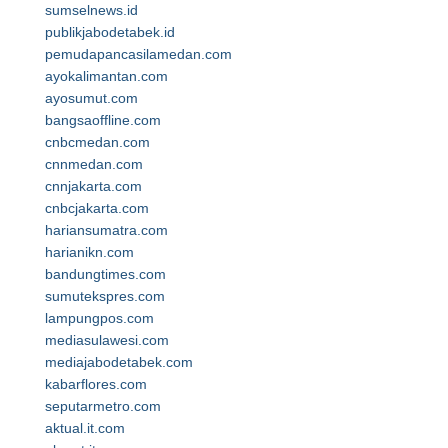
sumselnews.id
publikjabodetabek.id
pemudapancasilamedan.com
ayokalimantan.com
ayosumut.com
bangsaoffline.com
cnbcmedan.com
cnnmedan.com
cnnjakarta.com
cnbcjakarta.com
hariansumatra.com
harianikn.com
bandungtimes.com
sumutekspres.com
lampungpos.com
mediasulawesi.com
mediajabodetabek.com
kabarflores.com
seputarmetro.com
aktual.it.com