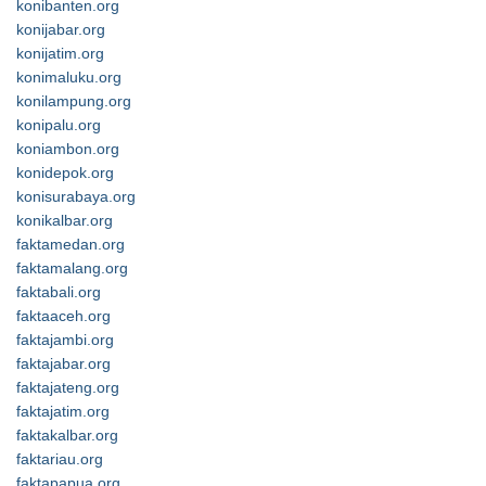
konibanten.org
konijabar.org
konijatim.org
konimaluku.org
konilampung.org
konipalu.org
koniambon.org
konidepok.org
konisurabaya.org
konikalbar.org
faktamedan.org
faktamalang.org
faktabali.org
faktaaceh.org
faktajambi.org
faktajabar.org
faktajateng.org
faktajatim.org
faktakalbar.org
faktariau.org
faktapapua.org