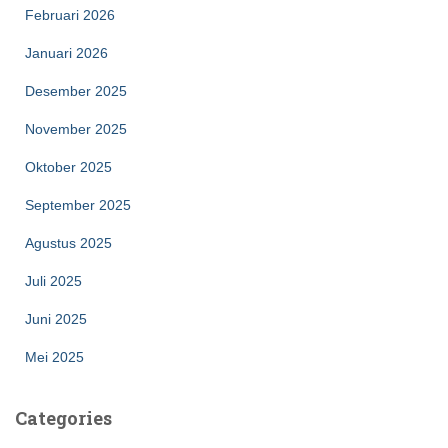
Februari 2026
Januari 2026
Desember 2025
November 2025
Oktober 2025
September 2025
Agustus 2025
Juli 2025
Juni 2025
Mei 2025
Categories