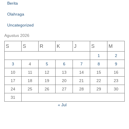
Berita
Olahraga
Uncategorized
Agustus 2026
S
S
R
K
J
S
M
1
2
3
4
5
6
7
8
9
10
11
12
13
14
15
16
17
18
19
20
21
22
23
24
25
26
27
28
29
30
31
« Jul