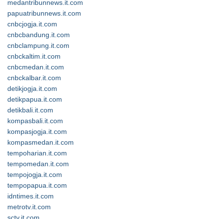
medantribunnews.it.com
papuatribunnews.it.com
cnbcjogja.it.com
cnbcbandung.it.com
cnbclampung.it.com
cnbckaltim.it.com
cnbcmedan.it.com
cnbckalbar.it.com
detikjogja.it.com
detikpapua.it.com
detikbali.it.com
kompasbali.it.com
kompasjogja.it.com
kompasmedan.it.com
tempoharian.it.com
tempomedan.it.com
tempojogja.it.com
tempopapua.it.com
idntimes.it.com
metrotv.it.com
sctv.it.com