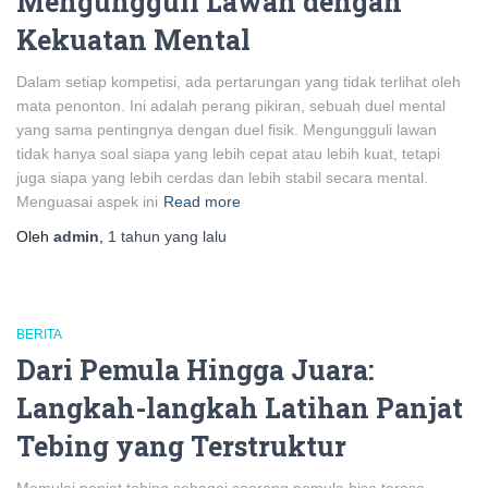
Mengungguli Lawan dengan
Kekuatan Mental
Dalam setiap kompetisi, ada pertarungan yang tidak terlihat oleh
mata penonton. Ini adalah perang pikiran, sebuah duel mental
yang sama pentingnya dengan duel fisik. Mengungguli lawan
tidak hanya soal siapa yang lebih cepat atau lebih kuat, tetapi
juga siapa yang lebih cerdas dan lebih stabil secara mental.
Menguasai aspek ini
Read more
Oleh
admin
,
1 tahun
yang lalu
BERITA
Dari Pemula Hingga Juara:
Langkah-langkah Latihan Panjat
Tebing yang Terstruktur