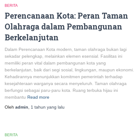
BERITA
Perencanaan Kota: Peran Taman
Olahraga dalam Pembangunan
Berkelanjutan
Dalam Perencanaan Kota modern, taman olahraga bukan lagi
sekadar pelengkap, melainkan elemen esensial. Fasilitas ini
memiliki peran vital dalam pembangunan kota yang
berkelanjutan, baik dari segi sosial, lingkungan, maupun ekonomi.
Kehadirannya menunjukkan komitmen pemerintah terhadap
kesejahteraan warganya secara menyeluruh. Taman olahraga
berfungsi sebagai paru-paru kota. Ruang terbuka hijau ini
membantu
Read more
Oleh
admin
,
1 tahun
yang lalu
BERITA