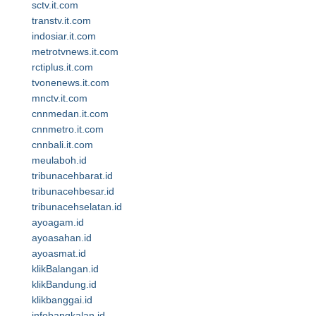
sctv.it.com
transtv.it.com
indosiar.it.com
metrotvnews.it.com
rctiplus.it.com
tvonenews.it.com
mnctv.it.com
cnnmedan.it.com
cnnmetro.it.com
cnnbali.it.com
meulaboh.id
tribunacehbarat.id
tribunacehbesar.id
tribunacehselatan.id
ayoagam.id
ayoasahan.id
ayoasmat.id
klikBalangan.id
klikBandung.id
klikbanggai.id
infobangkalan.id