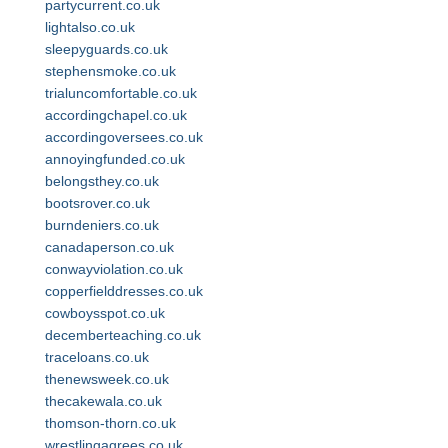
partycurrent.co.uk
lightalso.co.uk
sleepyguards.co.uk
stephensmoke.co.uk
trialuncomfortable.co.uk
accordingchapel.co.uk
accordingoversees.co.uk
annoyingfunded.co.uk
belongsthey.co.uk
bootsrover.co.uk
burndeniers.co.uk
canadaperson.co.uk
conwayviolation.co.uk
copperfielddresses.co.uk
cowboysspot.co.uk
decemberteaching.co.uk
traceloans.co.uk
thenewsweek.co.uk
thecakewala.co.uk
thomson-thorn.co.uk
wrestlingagrees.co.uk