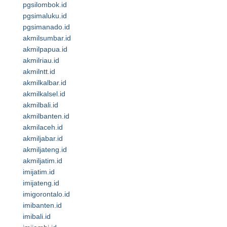
pgsilombok.id
pgsimaluku.id
pgsimanado.id
akmilsumbar.id
akmilpapua.id
akmilriau.id
akmilntt.id
akmilkalbar.id
akmilkalsel.id
akmilbali.id
akmilbanten.id
akmilaceh.id
akmiljabar.id
akmiljateng.id
akmiljatim.id
imijatim.id
imijateng.id
imigorontalo.id
imibanten.id
imibali.id