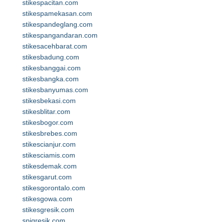
stikespacitan.com
stikespamekasan.com
stikespandeglang.com
stikespangandaran.com
stikesacehbarat.com
stikesbadung.com
stikesbanggai.com
stikesbangka.com
stikesbanyumas.com
stikesbekasi.com
stikesblitar.com
stikesbogor.com
stikesbrebes.com
stikescianjur.com
stikesciamis.com
stikesdemak.com
stikesgarut.com
stikesgorontalo.com
stikesgowa.com
stikesgresik.com
spigresik.com