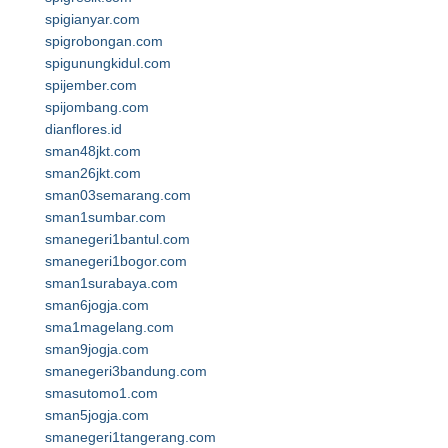
spigianyar.com
spigrobongan.com
spigunungkidul.com
spijember.com
spijombang.com
dianflores.id
sman48jkt.com
sman26jkt.com
sman03semarang.com
sman1sumbar.com
smanegeri1bantul.com
smanegeri1bogor.com
sman1surabaya.com
sman6jogja.com
sma1magelang.com
sman9jogja.com
smanegeri3bandung.com
smasutomo1.com
sman5jogja.com
smanegeri1tangerang.com