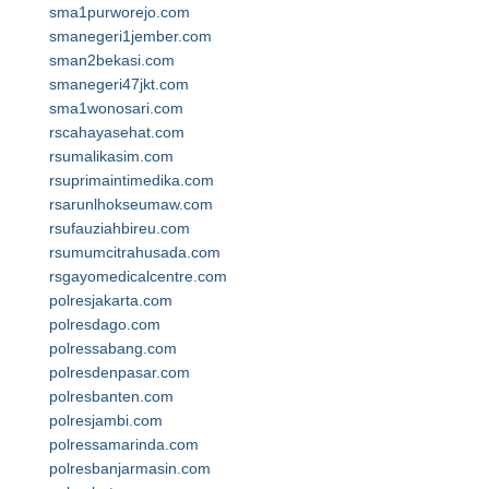
sma1purworejo.com
smanegeri1jember.com
sman2bekasi.com
smanegeri47jkt.com
sma1wonosari.com
rscahayasehat.com
rsumalikasim.com
rsuprimaintimedika.com
rsarunlhokseumaw.com
rsufauziahbireu.com
rsumumcitrahusada.com
rsgayomedicalcentre.com
polresjakarta.com
polresdago.com
polressabang.com
polresdenpasar.com
polresbanten.com
polresjambi.com
polressamarinda.com
polresbanjarmasin.com