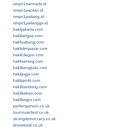
smpn1narmada.id
smpn1pacitan.id
smpn1padang.id
smpn1pailangga.id
haklijakarta.com
haklilangsa.com
haklisabang.com
haklidenpasar.com
haklicilegon.com
hakliserang.com
haklibengkulu.com
haklijogja.com
haklijambi.com
haklibandung.com
haklibekasi.com
haklibogor.com
perfectperson.co.uk
tourmusicfest.co.uk
strongdemocracy.co.uk
dronetotal.co.uk