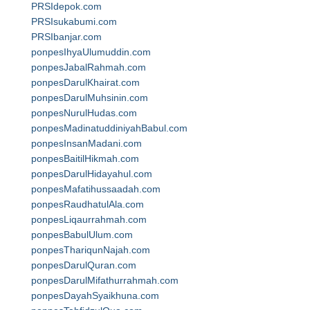
PRSIdepok.com
PRSIsukabumi.com
PRSIbanjar.com
ponpesIhyaUlumuddin.com
ponpesJabalRahmah.com
ponpesDarulKhairat.com
ponpesDarulMuhsinin.com
ponpesNurulHudas.com
ponpesMadinatuddiniyahBabul.com
ponpesInsanMadani.com
ponpesBaitilHikmah.com
ponpesDarulHidayahul.com
ponpesMafatihussaadah.com
ponpesRaudhatulAla.com
ponpesLiqaurrahmah.com
ponpesBabulUlum.com
ponpesThariqunNajah.com
ponpesDarulQuran.com
ponpesDarulMifathurrahmah.com
ponpesDayahSyaikhuna.com