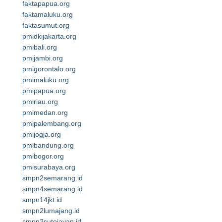
faktapapua.org
faktamaluku.org
faktasumut.org
pmidkijakarta.org
pmibali.org
pmijambi.org
pmigorontalo.org
pmimaluku.org
pmipapua.org
pmiriau.org
pmimedan.org
pmipalembang.org
pmijogja.org
pmibandung.org
pmibogor.org
pmisurabaya.org
smpn2semarang.id
smpn4semarang.id
smpn14jkt.id
smpn2lumajang.id
smpn2sutojayan.id