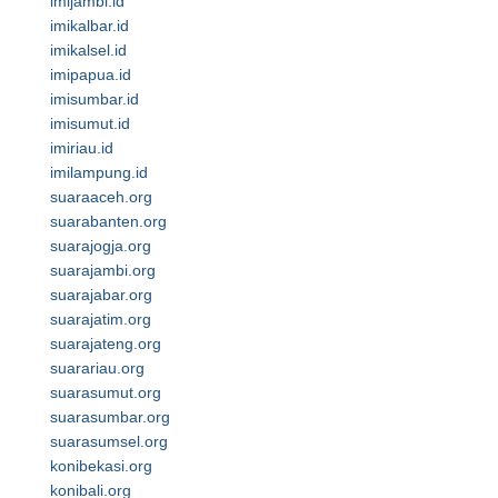
imijambi.id
imikalbar.id
imikalsel.id
imipapua.id
imisumbar.id
imisumut.id
imiriau.id
imilampung.id
suaraaceh.org
suarabanten.org
suarajogja.org
suarajambi.org
suarajabar.org
suarajatim.org
suarajateng.org
suarariau.org
suarasumut.org
suarasumbar.org
suarasumsel.org
konibekasi.org
konibali.org