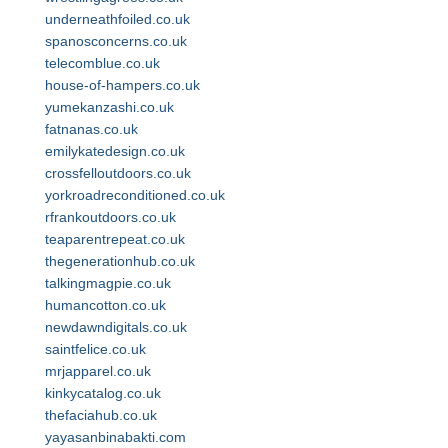
underneathfoiled.co.uk
spanosconcerns.co.uk
telecomblue.co.uk
house-of-hampers.co.uk
yumekanzashi.co.uk
fatnanas.co.uk
emilykatedesign.co.uk
crossfelloutdoors.co.uk
yorkroadreconditioned.co.uk
rfrankoutdoors.co.uk
teaparentrepeat.co.uk
thegenerationhub.co.uk
talkingmagpie.co.uk
humancotton.co.uk
newdawndigitals.co.uk
saintfelice.co.uk
mrjapparel.co.uk
kinkycatalog.co.uk
thefaciahub.co.uk
yayasanbinabakti.com