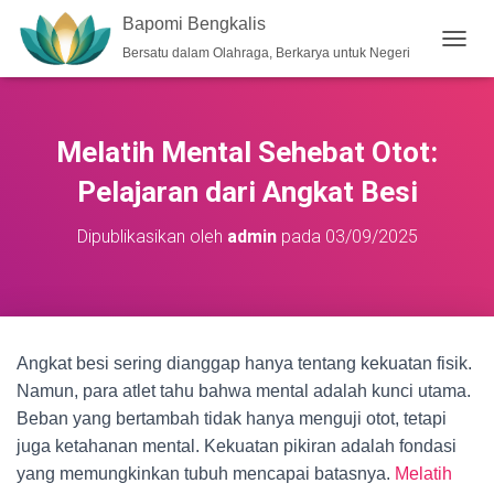
Bapomi Bengkalis
Bersatu dalam Olahraga, Berkarya untuk Negeri
T
O
G
G
L
Melatih Mental Sehebat Otot:
E
N
Pelajaran dari Angkat Besi
A
V
Dipublikasikan oleh
admin
pada
03/09/2025
I
G
A
S
I
Angkat besi sering dianggap hanya tentang kekuatan fisik.
Namun, para atlet tahu bahwa mental adalah kunci utama.
Beban yang bertambah tidak hanya menguji otot, tetapi
juga ketahanan mental. Kekuatan pikiran adalah fondasi
yang memungkinkan tubuh mencapai batasnya.
Melatih