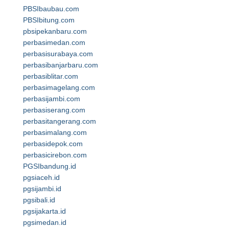
PBSIbaubau.com
PBSIbitung.com
pbsipekanbaru.com
perbasimedan.com
perbasisurabaya.com
perbasibanjarbaru.com
perbasiblitar.com
perbasimagelang.com
perbasijambi.com
perbasiserang.com
perbasitangerang.com
perbasimalang.com
perbasidepok.com
perbasicirebon.com
PGSIbandung.id
pgsiaceh.id
pgsijambi.id
pgsibali.id
pgsijakarta.id
pgsimedan.id