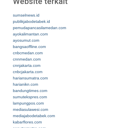
Website terkait
sumselnews.id
publikjabodetabek.id
pemudapancasilamedan.com
ayokalimantan.com
ayosumut.com
bangsaoffline.com
cnbcmedan.com
cnnmedan.com
cnnjakarta.com
cnbcjakarta.com
hariansumatra.com
harianikn.com
bandungtimes.com
sumutekspres.com
lampungpos.com
mediasulawesi.com
mediajabodetabek.com
kabarflores.com