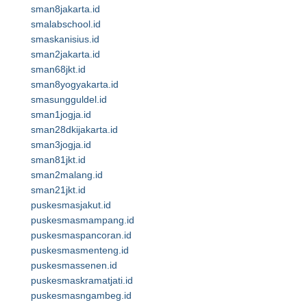
sman8jakarta.id
smalabschool.id
smaskanisius.id
sman2jakarta.id
sman68jkt.id
sman8yogyakarta.id
smasungguldel.id
sman1jogja.id
sman28dkijakarta.id
sman3jogja.id
sman81jkt.id
sman2malang.id
sman21jkt.id
puskesmasjakut.id
puskesmasmampang.id
puskesmaspancoran.id
puskesmasmenteng.id
puskesmassenen.id
puskesmaskramatjati.id
puskesmasngambeg.id