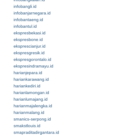
infobangli.id
infobanjarnegara.id
infobantaeng.id
infobantul.id
ekspresbekasi.id
ekspresbone.id
eksprescianjur.id
ekspresgresik.id
ekspresgorontalo.id
ekspresindramayu.id
harianjepara.id
hariankarawang.id
hariankediri.id
harianlamongan.id
harianlumajang.id
harianmajalengka.id
harianmalang.id
smanics-serpong.id
smakstlouis.id
smapraditadirgantara.id