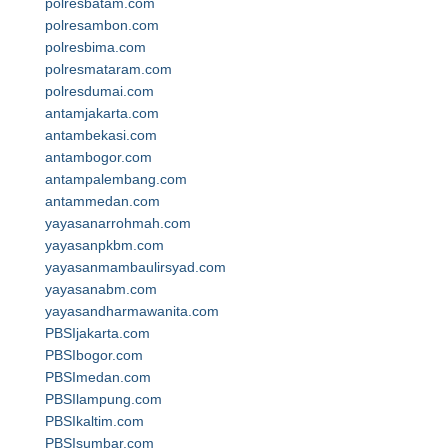
polresbatam.com
polresambon.com
polresbima.com
polresmataram.com
polresdumai.com
antamjakarta.com
antambekasi.com
antambogor.com
antampalembang.com
antammedan.com
yayasanarrohmah.com
yayasanpkbm.com
yayasanmambaulirsyad.com
yayasanabm.com
yayasandharmawanita.com
PBSIjakarta.com
PBSIbogor.com
PBSImedan.com
PBSIlampung.com
PBSIkaltim.com
PBSIsumbar.com