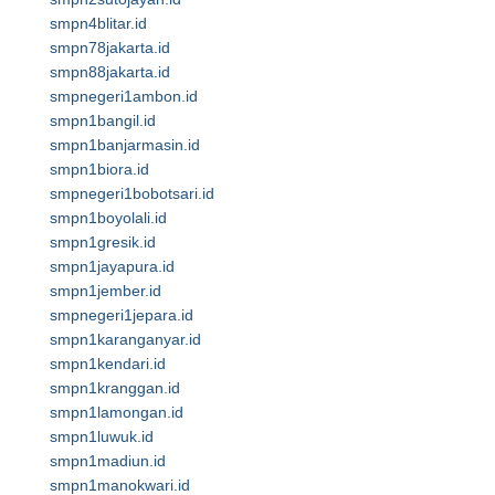
smpn4blitar.id
smpn78jakarta.id
smpn88jakarta.id
smpnegeri1ambon.id
smpn1bangil.id
smpn1banjarmasin.id
smpn1biora.id
smpnegeri1bobotsari.id
smpn1boyolali.id
smpn1gresik.id
smpn1jayapura.id
smpn1jember.id
smpnegeri1jepara.id
smpn1karanganyar.id
smpn1kendari.id
smpn1kranggan.id
smpn1lamongan.id
smpn1luwuk.id
smpn1madiun.id
smpn1manokwari.id