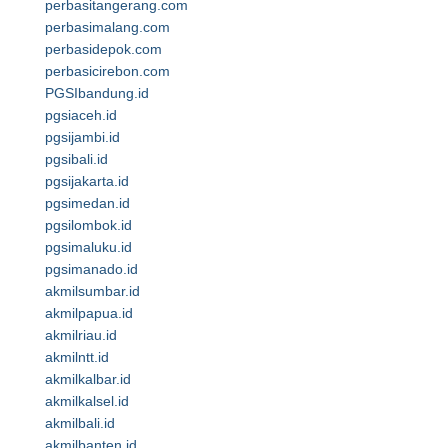
perbasitangerang.com
perbasimalang.com
perbasidepok.com
perbasicirebon.com
PGSIbandung.id
pgsiaceh.id
pgsijambi.id
pgsibali.id
pgsijakarta.id
pgsimedan.id
pgsilombok.id
pgsimaluku.id
pgsimanado.id
akmilsumbar.id
akmilpapua.id
akmilriau.id
akmilntt.id
akmilkalbar.id
akmilkalsel.id
akmilbali.id
akmilbanten.id