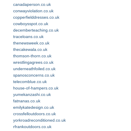
canadaperson.co.uk
conwayviolation.co.uk
copperfielddresses.co.uk
cowboysspot.co.uk
decemberteaching.co.uk
traceloans.co.uk
thenewsweek.co.uk
thecakewala.co.uk
thomson-thorn.co.uk
wrestlingagrees.co.uk
underneathfoiled.co.uk
spanosconcerns.co.uk
telecomblue.co.uk
house-of-hampers.co.uk
yumekanzashi.co.uk
fatnanas.co.uk
emilykatedesign.co.uk
crossfelloutdoors.co.uk
yorkroadreconditioned.co.uk
rfrankoutdoors.co.uk