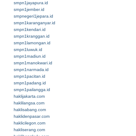
smpn1jayapura.id
smpn1jember.id
smpnegeri1jepara.id
smpn1karanganyar.id
smpn1kendari.id
smpn1kranggan.id
smpn1lamongan.id
smpn1luwuk.id
smpn1madiun.id
smpn1manokwari.id
smpn1narmada.id
smpn1pacitan.id
smpn1padang.id
smpn1pailangga.id
haklijakarta.com
haklilangsa.com
haklisabang.com
haklidenpasar.com
haklicilegon.com
hakliserang.com