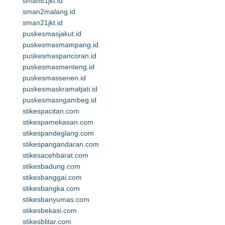
sman81jkt.id
sman2malang.id
sman21jkt.id
puskesmasjakut.id
puskesmasmampang.id
puskesmaspancoran.id
puskesmasmenteng.id
puskesmassenen.id
puskesmaskramatjati.id
puskesmasngambeg.id
stikespacitan.com
stikespamekasan.com
stikespandeglang.com
stikespangandaran.com
stikesacehbarat.com
stikesbadung.com
stikesbanggai.com
stikesbangka.com
stikesbanyumas.com
stikesbekasi.com
stikesblitar.com