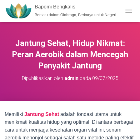
Bapomi Bengkalis
Bersatu dalam Olahraga, Berkarya untuk Negeri
T
O
G
G
L
Jantung Sehat, Hidup Nikmat:
E
N
Peran Aerobik dalam Mencegah
A
V
Penyakit Jantung
I
G
Dipublikasikan oleh
admin
pada
09/07/2025
A
S
I
Memiliki
Jantung Sehat
adalah fondasi utama untuk
menikmati kualitas hidup yang optimal. Di antara berbagai
cara untuk menjaga kesehatan organ vital ini, senam
aerobik menonjol sebagai salah satu metode paling efektif