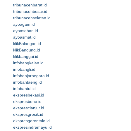
tribunacehbarat.id
tribunacehbesar.id
tribunacehselatan.id
ayoagam.id
ayoasahan.id
ayoasmat.id
klikBalangan.id
klikBandung.id
klikbanggai.id
infobangkalan.id
infobangli.id
infobanjarnegara.id
infobantaeng.id
infobantul.id
ekspresbekasi.id
ekspresbone.id
eksprescianjur.id
ekspresgresik.id
ekspresgorontalo.id
ekspresindramayu.id