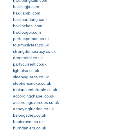
haklibengkulu.com
haklijogja.com
haklijambi.com
haklibandung.com
haklibekasi.com
haklibogor.com
perfectperson.co.uk
tourmusicfest.co.uk
strongdemocracy.co.uk
dronetotal.co.uk
partycurrent.co.uk
lightalso.co.uk
sleepyguards.co.uk
stephensmoke.co.uk
trialuncomfortable.co.uk
accordingchapel.co.uk
accordingoversees.co.uk
annoyingfunded.co.uk
belongsthey.co.uk
bootsrover.co.uk
burndeniers.co.uk