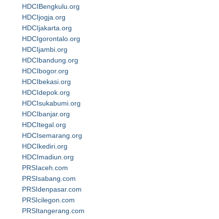
HDCIBengkulu.org
HDCIjogja.org
HDCIjakarta.org
HDCIgorontalo.org
HDCIjambi.org
HDCIbandung.org
HDCIbogor.org
HDCIbekasi.org
HDCIdepok.org
HDCIsukabumi.org
HDCIbanjar.org
HDCItegal.org
HDCIsemarang.org
HDCIkediri.org
HDCImadiun.org
PRSIaceh.com
PRSIsabang.com
PRSIdenpasar.com
PRSIcilegon.com
PRSItangerang.com