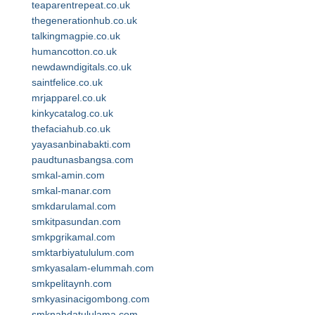
teaparentrepeat.co.uk
thegenerationhub.co.uk
talkingmagpie.co.uk
humancotton.co.uk
newdawndigitals.co.uk
saintfelice.co.uk
mrjapparel.co.uk
kinkycatalog.co.uk
thefaciahub.co.uk
yayasanbinabakti.com
paudtunasbangsa.com
smkal-amin.com
smkal-manar.com
smkdarulamal.com
smkitpasundan.com
smkpgrikamal.com
smktarbiyatululum.com
smkyasalam-elummah.com
smkpelitaynh.com
smkyasinacigombong.com
smknahdatululama.com