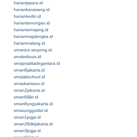
harianjepara.id
hariankarawang.id
hariankediri.id
harianlamongan.id
harianlumajang.id
harianmajalengka.id
harianmalang.id
smanics-serpong.id
smakstlouis.id
smapraditadirgantara.id
sman8jakarta.id
smalabschool.id
smaskanisius.id
sman2jakarta.id
sman68jkt.id
sman8yogyakarta.id
smasungguldel.id
sman1jogja.id
sman28dkijakarta.id
sman3jogja.id