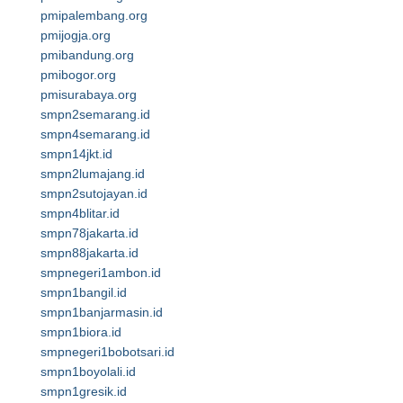
pmipalembang.org
pmijogja.org
pmibandung.org
pmibogor.org
pmisurabaya.org
smpn2semarang.id
smpn4semarang.id
smpn14jkt.id
smpn2lumajang.id
smpn2sutojayan.id
smpn4blitar.id
smpn78jakarta.id
smpn88jakarta.id
smpnegeri1ambon.id
smpn1bangil.id
smpn1banjarmasin.id
smpn1biora.id
smpnegeri1bobotsari.id
smpn1boyolali.id
smpn1gresik.id