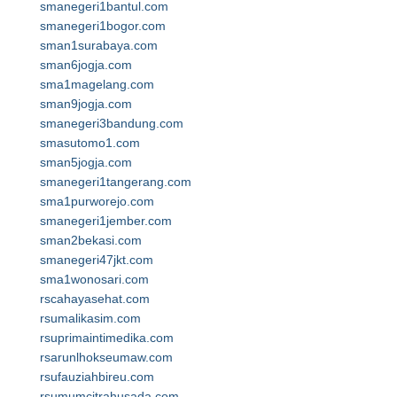
smanegeri1bantul.com
smanegeri1bogor.com
sman1surabaya.com
sman6jogja.com
sma1magelang.com
sman9jogja.com
smanegeri3bandung.com
smasutomo1.com
sman5jogja.com
smanegeri1tangerang.com
sma1purworejo.com
smanegeri1jember.com
sman2bekasi.com
smanegeri47jkt.com
sma1wonosari.com
rscahayasehat.com
rsumalikasim.com
rsuprimaintimedika.com
rsarunlhokseumaw.com
rsufauziahbireu.com
rsumumcitrahusada.com