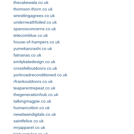
thecakewala.co.uk
thomson-thorn.co.uk
wrestlingagrees.co.uk
underneathfoiled.co.uk
spanosconcerns.co.uk
telecomblue.co.uk
house-of-hampers.co.uk
yumekanzashi.co.uk
fatnanas.co.uk
emilykatedesign.co.uk
crossfelloutdoors.co.uk
yorkroadreconditioned.co.uk
rfrankoutdoors.co.uk
teaparentrepeat.co.uk
thegenerationhub.co.uk
talkingmagpie.co.uk
humancotton.co.uk
newdawndigitals.co.uk
saintfelice.co.uk
mrjapparel.co.uk