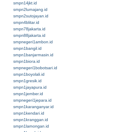
smpn14jkt.id
smpn2lumajang.id
smpn2sutojayan.id
smpn4blitar.id
smpn78jakarta.id
smpn88jakarta.id
smpnegeri1ambon.id
smpn1bangil.id
smpn1banjarmasin.id
smpn1biora.id
smpnegeri1bobotsari.id
smpn1boyolali.id
smpn1gresik.id
smpn1jayapura.id
smpn1jember.id
smpnegeri1jepara.id
smpn1karanganyar.id
smpn1kendari.id
smpn1kranggan.id
smpn1lamongan.id