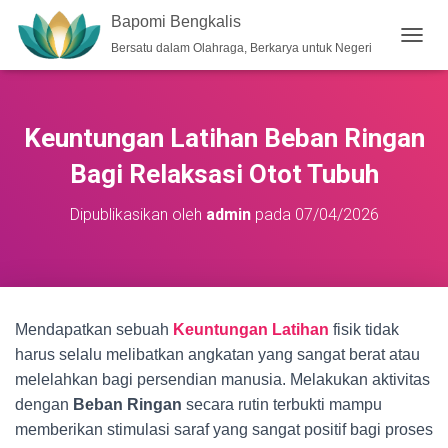
Bapomi Bengkalis
Bersatu dalam Olahraga, Berkarya untuk Negeri
T
O
G
G
L
Keuntungan Latihan Beban Ringan
E
N
Bagi Relaksasi Otot Tubuh
A
V
Dipublikasikan oleh
admin
pada
07/04/2026
I
G
A
S
I
Mendapatkan sebuah
Keuntungan Latihan
fisik tidak
harus selalu melibatkan angkatan yang sangat berat atau
melelahkan bagi persendian manusia. Melakukan aktivitas
dengan
Beban Ringan
secara rutin terbukti mampu
memberikan stimulasi saraf yang sangat positif bagi proses