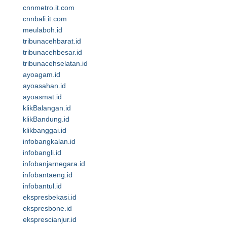
cnnmetro.it.com
cnnbali.it.com
meulaboh.id
tribunacehbarat.id
tribunacehbesar.id
tribunacehselatan.id
ayoagam.id
ayoasahan.id
ayoasmat.id
klikBalangan.id
klikBandung.id
klikbanggai.id
infobangkalan.id
infobangli.id
infobanjarnegara.id
infobantaeng.id
infobantul.id
ekspresbekasi.id
ekspresbone.id
eksprescianjur.id