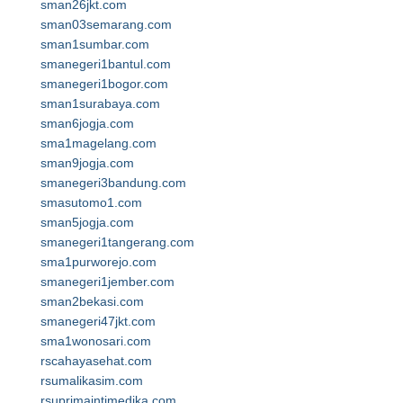
sman26jkt.com
sman03semarang.com
sman1sumbar.com
smanegeri1bantul.com
smanegeri1bogor.com
sman1surabaya.com
sman6jogja.com
sma1magelang.com
sman9jogja.com
smanegeri3bandung.com
smasutomo1.com
sman5jogja.com
smanegeri1tangerang.com
sma1purworejo.com
smanegeri1jember.com
sman2bekasi.com
smanegeri47jkt.com
sma1wonosari.com
rscahayasehat.com
rsumalikasim.com
rsuprimaintimedika.com