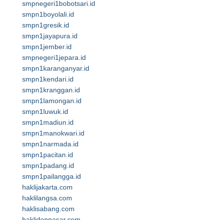
smpnegeri1bobotsari.id
smpn1boyolali.id
smpn1gresik.id
smpn1jayapura.id
smpn1jember.id
smpnegeri1jepara.id
smpn1karanganyar.id
smpn1kendari.id
smpn1kranggan.id
smpn1lamongan.id
smpn1luwuk.id
smpn1madiun.id
smpn1manokwari.id
smpn1narmada.id
smpn1pacitan.id
smpn1padang.id
smpn1pailangga.id
haklijakarta.com
haklilangsa.com
haklisabang.com
haklidenpasar.com