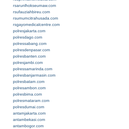
rsarunlhokseumaw.com
rsufauziahbireu.com
rsumumcitrahusada.com
rsgayomedicalcentre.com
polresjakarta.com
polresdago.com
polressabang.com
polresdenpasar.com
polresbanten.com
polresjambi.com
polressamarinda.com
polresbanjarmasin.com
polresbatam.com
polresambon.com
polresbima.com
polresmataram.com
polresdumai.com
antamjakarta.com
antambekasi.com
antambogor.com