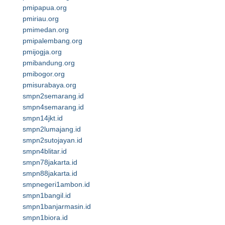
pmipapua.org
pmiriau.org
pmimedan.org
pmipalembang.org
pmijogja.org
pmibandung.org
pmibogor.org
pmisurabaya.org
smpn2semarang.id
smpn4semarang.id
smpn14jkt.id
smpn2lumajang.id
smpn2sutojayan.id
smpn4blitar.id
smpn78jakarta.id
smpn88jakarta.id
smpnegeri1ambon.id
smpn1bangil.id
smpn1banjarmasin.id
smpn1biora.id