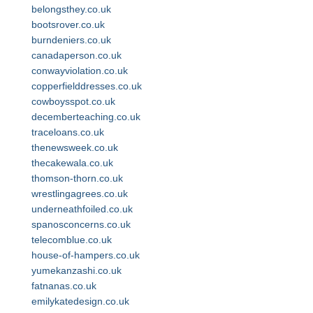
belongsthey.co.uk
bootsrover.co.uk
burndeniers.co.uk
canadaperson.co.uk
conwayviolation.co.uk
copperfielddresses.co.uk
cowboysspot.co.uk
decemberteaching.co.uk
traceloans.co.uk
thenewsweek.co.uk
thecakewala.co.uk
thomson-thorn.co.uk
wrestlingagrees.co.uk
underneathfoiled.co.uk
spanosconcerns.co.uk
telecomblue.co.uk
house-of-hampers.co.uk
yumekanzashi.co.uk
fatnanas.co.uk
emilykatedesign.co.uk