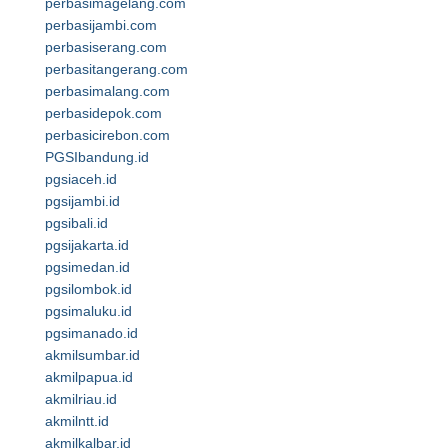
perbasimagelang.com
perbasijambi.com
perbasiserang.com
perbasitangerang.com
perbasimalang.com
perbasidepok.com
perbasicirebon.com
PGSIbandung.id
pgsiaceh.id
pgsijambi.id
pgsibali.id
pgsijakarta.id
pgsimedan.id
pgsilombok.id
pgsimaluku.id
pgsimanado.id
akmilsumbar.id
akmilpapua.id
akmilriau.id
akmilntt.id
akmilkalbar.id