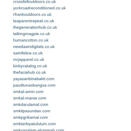
crossfelloutdoors.co.uk
yorkroadreconditioned.co.uk
rfrankoutdoors.co.uk
teaparentrepeat.co.uk
thegenerationhub.co.uk
talkingmagpie.co.uk
humancotton.co.uk
newdawndigitals.co.uk
saintfelice.co.uk
mrjapparel.co.uk
kinkycatalog.co.uk
thefaciahub.co.uk
yayasanbinabakti.com
paudtunasbangsa.com
smkal-amin.com
smkal-manar.com
smkdarulamal.com
smkitpasundan.com
smkpgrikamal.com
smktarbiyatululum.com
smkyasalam-elummah.com