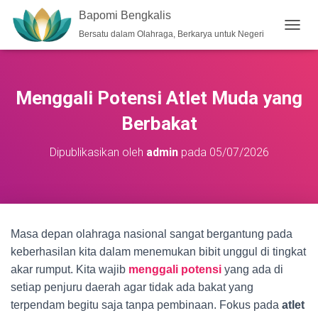
Bapomi Bengkalis
Bersatu dalam Olahraga, Berkarya untuk Negeri
T
O
G
G
L
Menggali Potensi Atlet Muda yang
E
N
Berbakat
A
V
Dipublikasikan oleh
admin
pada
05/07/2026
I
G
A
S
I
Masa depan olahraga nasional sangat bergantung pada
keberhasilan kita dalam menemukan bibit unggul di tingkat
akar rumput. Kita wajib
menggali potensi
yang ada di
setiap penjuru daerah agar tidak ada bakat yang
terpendam begitu saja tanpa pembinaan. Fokus pada
atlet