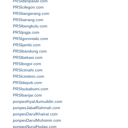
PRSIdenpasar.com
PRSIcilegon.com
PRSItangerang.com
PRSIserang.com
PRSIbengkulu.com
PRSIjogja.com
PRSIgorontalo.com
PRSIjambi.com
PRSIbandung.com
PRSIbekasi.com
PRSIbogor.com
PRSIcimahi.com
PRSIcirebon.com
PRSIdepok.com
PRSIsukabumi.com
PRSIbanjar.com
ponpesIhyaUlumuddin.com
ponpesJabalRahmah.com
ponpesDarulKhairat.com
ponpesDarulMuhsinin.com
ponpesNurulHudas.com