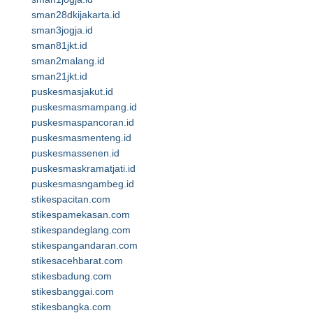
sman28dkijakarta.id
sman3jogja.id
sman81jkt.id
sman2malang.id
sman21jkt.id
puskesmasjakut.id
puskesmasmampang.id
puskesmaspancoran.id
puskesmasmenteng.id
puskesmassenen.id
puskesmaskramatjati.id
puskesmasngambeg.id
stikespacitan.com
stikespamekasan.com
stikespandeglang.com
stikespangandaran.com
stikesacehbarat.com
stikesbadung.com
stikesbanggai.com
stikesbangka.com