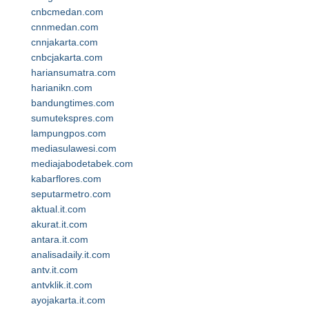
cnbcmedan.com
cnnmedan.com
cnnjakarta.com
cnbcjakarta.com
hariansumatra.com
harianikn.com
bandungtimes.com
sumutekspres.com
lampungpos.com
mediasulawesi.com
mediajabodetabek.com
kabarflores.com
seputarmetro.com
aktual.it.com
akurat.it.com
antara.it.com
analisadaily.it.com
antv.it.com
antvklik.it.com
ayojakarta.it.com