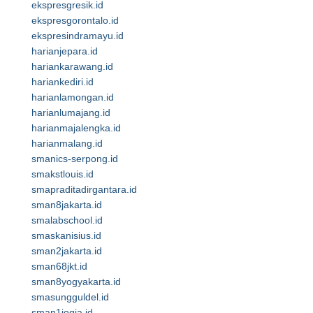
ekspresgresik.id
ekspresgorontalo.id
ekspresindramayu.id
harianjepara.id
hariankarawang.id
hariankediri.id
harianlamongan.id
harianlumajang.id
harianmajalengka.id
harianmalang.id
smanics-serpong.id
smakstlouis.id
smapraditadirgantara.id
sman8jakarta.id
smalabschool.id
smaskanisius.id
sman2jakarta.id
sman68jkt.id
sman8yogyakarta.id
smasungguldel.id
sman1jogja.id