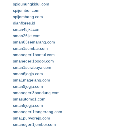
spigunungkidul.com
spijember.com
spijombang.com
dianflores.id
sman48jkt.com
sman26jkt.com
sman03semarang.com
sman1sumbar.com
smanegeri1bantul.com
smanegeri1bogor.com
sman1surabaya.com
sman6jogja.com
sma1magelang.com
sman9jogja.com
smanegeri3bandung.com
smasutomo1.com
sman5jogja.com
smanegeri1tangerang.com
sma1purworejo.com
smanegeri1jember.com