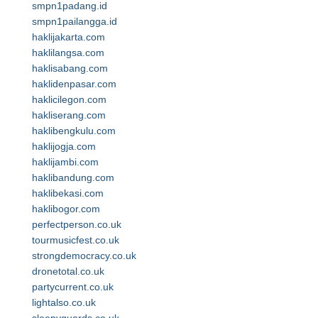
smpn1padang.id
smpn1pailangga.id
haklijakarta.com
haklilangsa.com
haklisabang.com
haklidenpasar.com
haklicilegon.com
hakliserang.com
haklibengkulu.com
haklijogja.com
haklijambi.com
haklibandung.com
haklibekasi.com
haklibogor.com
perfectperson.co.uk
tourmusicfest.co.uk
strongdemocracy.co.uk
dronetotal.co.uk
partycurrent.co.uk
lightalso.co.uk