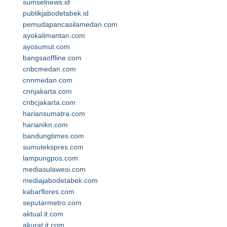
sumselnews.id
publikjabodetabek.id
pemudapancasilamedan.com
ayokalimantan.com
ayosumut.com
bangsaoffline.com
cnbcmedan.com
cnnmedan.com
cnnjakarta.com
cnbcjakarta.com
hariansumatra.com
harianikn.com
bandungtimes.com
sumutekspres.com
lampungpos.com
mediasulawesi.com
mediajabodetabek.com
kabarflores.com
seputarmetro.com
aktual.it.com
akurat.it.com