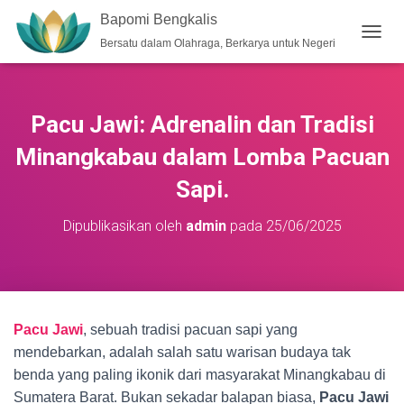
Bapomi Bengkalis
Bersatu dalam Olahraga, Berkarya untuk Negeri
T
O
G
G
L
Pacu Jawi: Adrenalin dan Tradisi
E
N
Minangkabau dalam Lomba Pacuan
A
V
Sapi.
I
G
Dipublikasikan oleh
admin
pada
25/06/2025
A
S
I
Pacu Jawi
, sebuah tradisi pacuan sapi yang
mendebarkan, adalah salah satu warisan budaya tak
benda yang paling ikonik dari masyarakat Minangkabau di
Sumatera Barat. Bukan sekadar balapan biasa,
Pacu Jawi