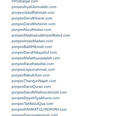
PRSIbanjar.com
ponpesIhyaUlumuddin.com
ponpesJabalRahmah.com
ponpesDarulKhairat.com
ponpesDarulMuhsinin.com
ponpesNurulHudas.com
ponpesMadinatuddiniyahBabul.com
ponpesInsanMadani.com
ponpesBaitilHikmah.com
ponpesDarulHidayahul.com
ponpesMafatihussaadah.com
ponpesRaudhatulAla.com
ponpesLiqaurrahmah.com
ponpesBabulUlum.com
ponpesThariqunNajah.com
ponpesDarulQuran.com
ponpesDarulMifathurrahmah.com
ponpesDayahSyaikhuna.com
ponpesTahfidzulQua.com
ponpesRAHMATULHIDAYAH.com
ponpesDarussalamnuh.com