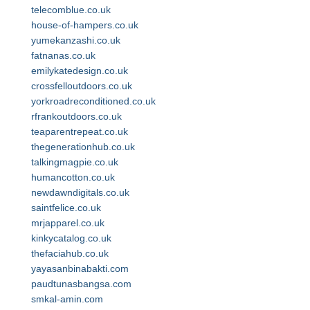
telecomblue.co.uk
house-of-hampers.co.uk
yumekanzashi.co.uk
fatnanas.co.uk
emilykatedesign.co.uk
crossfelloutdoors.co.uk
yorkroadreconditioned.co.uk
rfrankoutdoors.co.uk
teaparentrepeat.co.uk
thegenerationhub.co.uk
talkingmagpie.co.uk
humancotton.co.uk
newdawndigitals.co.uk
saintfelice.co.uk
mrjapparel.co.uk
kinkycatalog.co.uk
thefaciahub.co.uk
yayasanbinabakti.com
paudtunasbangsa.com
smkal-amin.com