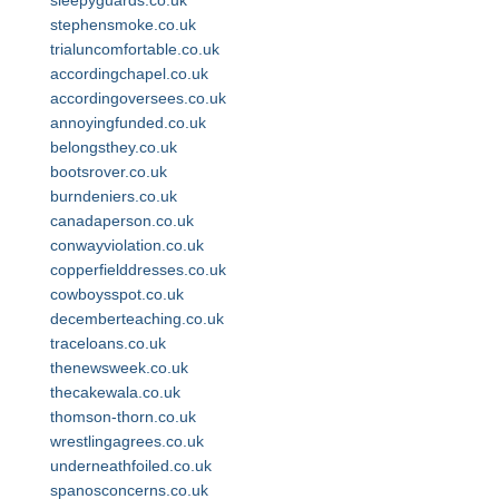
sleepyguards.co.uk
stephensmoke.co.uk
trialuncomfortable.co.uk
accordingchapel.co.uk
accordingoversees.co.uk
annoyingfunded.co.uk
belongsthey.co.uk
bootsrover.co.uk
burndeniers.co.uk
canadaperson.co.uk
conwayviolation.co.uk
copperfielddresses.co.uk
cowboysspot.co.uk
decemberteaching.co.uk
traceloans.co.uk
thenewsweek.co.uk
thecakewala.co.uk
thomson-thorn.co.uk
wrestlingagrees.co.uk
underneathfoiled.co.uk
spanosconcerns.co.uk