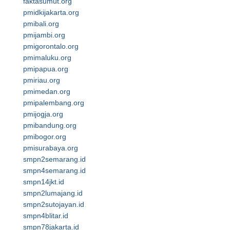
faktasumut.org
pmidkijakarta.org
pmibali.org
pmijambi.org
pmigorontalo.org
pmimaluku.org
pmipapua.org
pmiriau.org
pmimedan.org
pmipalembang.org
pmijogja.org
pmibandung.org
pmibogor.org
pmisurabaya.org
smpn2semarang.id
smpn4semarang.id
smpn14jkt.id
smpn2lumajang.id
smpn2sutojayan.id
smpn4blitar.id
smpn78jakarta.id