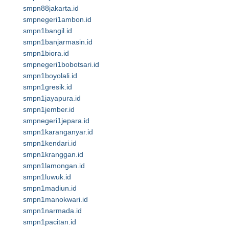
smpn88jakarta.id
smpnegeri1ambon.id
smpn1bangil.id
smpn1banjarmasin.id
smpn1biora.id
smpnegeri1bobotsari.id
smpn1boyolali.id
smpn1gresik.id
smpn1jayapura.id
smpn1jember.id
smpnegeri1jepara.id
smpn1karanganyar.id
smpn1kendari.id
smpn1kranggan.id
smpn1lamongan.id
smpn1luwuk.id
smpn1madiun.id
smpn1manokwari.id
smpn1narmada.id
smpn1pacitan.id