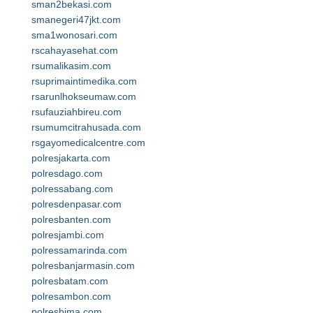
sman2bekasi.com
smanegeri47jkt.com
sma1wonosari.com
rscahayasehat.com
rsumalikasim.com
rsuprimaintimedika.com
rsarunlhokseumaw.com
rsufauziahbireu.com
rsumumcitrahusada.com
rsgayomedicalcentre.com
polresjakarta.com
polresdago.com
polressabang.com
polresdenpasar.com
polresbanten.com
polresjambi.com
polressamarinda.com
polresbanjarmasin.com
polresbatam.com
polresambon.com
polresbima.com