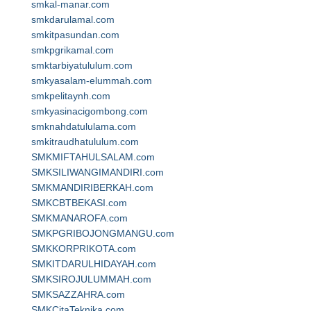
smkal-manar.com
smkdarulamal.com
smkitpasundan.com
smkpgrikamal.com
smktarbiyatululum.com
smkyasalam-elummah.com
smkpelitaynh.com
smkyasinacigombong.com
smknahdatululama.com
smkitraudhatululum.com
SMKMIFTAHULSALAM.com
SMKSILIWANGIMANDIRI.com
SMKMANDIRIBERKAH.com
SMKCBTBEKASI.com
SMKMANAROFA.com
SMKPGRIBOJONGMANGU.com
SMKKORPRIKOTA.com
SMKITDARULHIDAYAH.com
SMKSIROJULUMMAH.com
SMKSAZZAHRA.com
SMKCitaTeknika.com