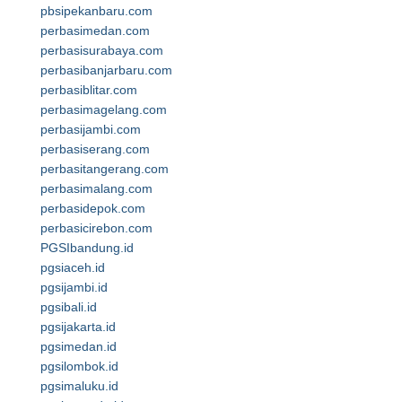
pbsipekanbaru.com
perbasimedan.com
perbasisurabaya.com
perbasibanjarbaru.com
perbasiblitar.com
perbasimagelang.com
perbasijambi.com
perbasiserang.com
perbasitangerang.com
perbasimalang.com
perbasidepok.com
perbasicirebon.com
PGSIbandung.id
pgsiaceh.id
pgsijambi.id
pgsibali.id
pgsijakarta.id
pgsimedan.id
pgsilombok.id
pgsimaluku.id