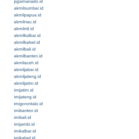
pgsimanado.id
akmilsumbar.id
akmilpapua.id
akmilriau.id
akmilntt.id
akmilkalbar.id
akmilkalsel.id
akmilbali.id
akmilbanten.id
akmilaceh.id
akmiljabar.id
akmiljateng.id
akmiljatim.id
imijatim.id
imijateng.id
imigorontalo.id
imibanten.id
imibali.id
imijambi.id
imikalbar.id
imikalsel.id