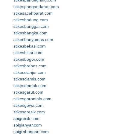
stikespandeglang.com
stikespangandaran.com
stikesacehbarat.com
stikesbadung.com
stikesbanggai.com
stikesbangka.com
stikesbanyumas.com
stikesbekasi.com
stikesblitar.com
stikesbogor.com
stikesbrebes.com
stikescianjur.com
stikesciamis.com
stikesdemak.com
stikesgarut.com
stikesgorontalo.com
stikesgowa.com
stikesgresik.com
spigresik.com
spigianyar.com
spigrobongan.com