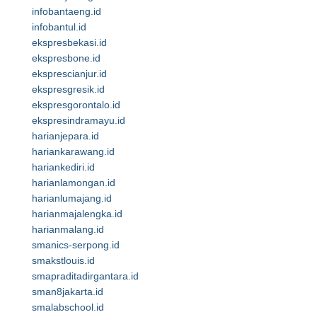
infobantaeng.id
infobantul.id
ekspresbekasi.id
ekspresbone.id
eksprescianjur.id
ekspresgresik.id
ekspresgorontalo.id
ekspresindramayu.id
harianjepara.id
hariankarawang.id
hariankediri.id
harianlamongan.id
harianlumajang.id
harianmajalengka.id
harianmalang.id
smanics-serpong.id
smakstlouis.id
smapraditadirgantara.id
sman8jakarta.id
smalabschool.id