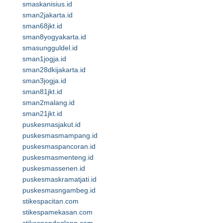
smaskanisius.id
sman2jakarta.id
sman68jkt.id
sman8yogyakarta.id
smasungguldel.id
sman1jogja.id
sman28dkijakarta.id
sman3jogja.id
sman81jkt.id
sman2malang.id
sman21jkt.id
puskesmasjakut.id
puskesmasmampang.id
puskesmaspancoran.id
puskesmasmenteng.id
puskesmassenen.id
puskesmaskramatjati.id
puskesmasngambeg.id
stikespacitan.com
stikespamekasan.com