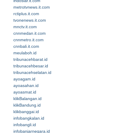
indosiar.it.com
metrotvnews.it.com
rctiplus.it.com
tvonenews.it.com
mnctv.it.com
cnnmedan.it.com
cnnmetro.it.com
cnnbali.it.com
meulaboh.id
tribunacehbarat.id
tribunacehbesar.id
tribunacehselatan.id
ayoagam.id
ayoasahan.id
ayoasmat.id
klikBalangan.id
klikBandung.id
klikbanggai.id
infobangkalan.id
infobangli.id
infobanjarnegara.id