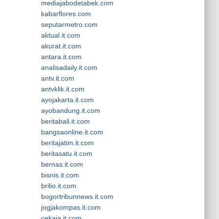
mediajabodetabek.com
kabarflores.com
seputarmetro.com
aktual.it.com
akurat.it.com
antara.it.com
analisadaily.it.com
antv.it.com
antvklik.it.com
ayojakarta.it.com
ayobandung.it.com
beritabali.it.com
bangsaonline.it.com
beritajatim.it.com
beritasatu.it.com
bernas.it.com
bisnis.it.com
brilio.it.com
bogortribunnews.it.com
jogjakompas.it.com
cekaja.it.com