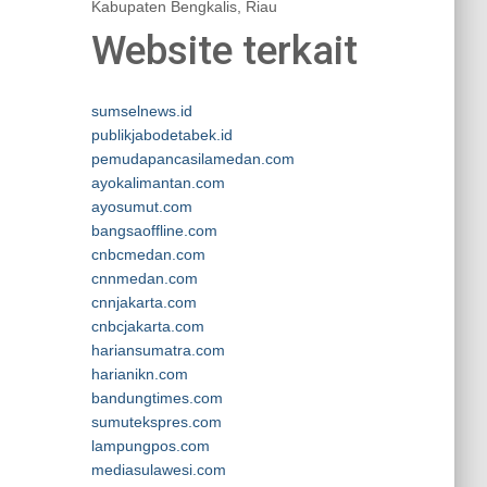
Kabupaten Bengkalis, Riau
Website terkait
sumselnews.id
publikjabodetabek.id
pemudapancasilamedan.com
ayokalimantan.com
ayosumut.com
bangsaoffline.com
cnbcmedan.com
cnnmedan.com
cnnjakarta.com
cnbcjakarta.com
hariansumatra.com
harianikn.com
bandungtimes.com
sumutekspres.com
lampungpos.com
mediasulawesi.com