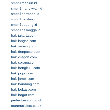
smpn1madiun.id
smpn1manokwari.id
smpn1narmada.id
smpn1pacitan.id
smpn1padang.id
smpn1pailangga.id
haklijakarta.com
haklilangsa.com
haklisabang.com
haklidenpasar.com
haklicilegon.com
hakliserang.com
haklibengkulu.com
haklijogja.com
haklijambi.com
haklibandung.com
haklibekasi.com
haklibogor.com
perfectperson.co.uk
tourmusicfest.co.uk