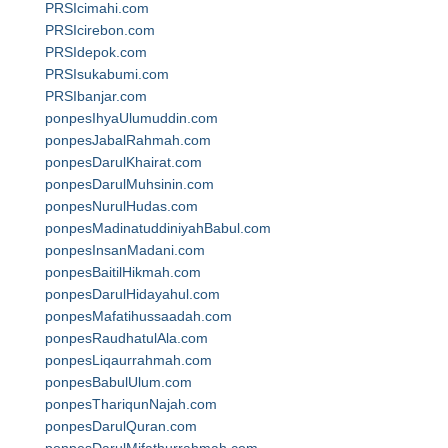
PRSIcimahi.com
PRSIcirebon.com
PRSIdepok.com
PRSIsukabumi.com
PRSIbanjar.com
ponpesIhyaUlumuddin.com
ponpesJabalRahmah.com
ponpesDarulKhairat.com
ponpesDarulMuhsinin.com
ponpesNurulHudas.com
ponpesMadinatuddiniyahBabul.com
ponpesInsanMadani.com
ponpesBaitilHikmah.com
ponpesDarulHidayahul.com
ponpesMafatihussaadah.com
ponpesRaudhatulAla.com
ponpesLiqaurrahmah.com
ponpesBabulUlum.com
ponpesThariqunNajah.com
ponpesDarulQuran.com