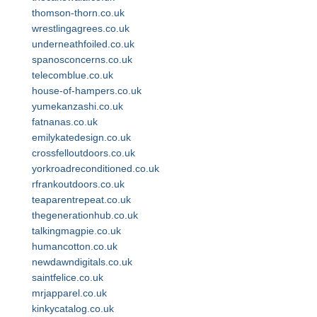
thomson-thorn.co.uk
wrestlingagrees.co.uk
underneathfoiled.co.uk
spanosconcerns.co.uk
telecomblue.co.uk
house-of-hampers.co.uk
yumekanzashi.co.uk
fatnanas.co.uk
emilykatedesign.co.uk
crossfelloutdoors.co.uk
yorkroadreconditioned.co.uk
rfrankoutdoors.co.uk
teaparentrepeat.co.uk
thegenerationhub.co.uk
talkingmagpie.co.uk
humancotton.co.uk
newdawndigitals.co.uk
saintfelice.co.uk
mrjapparel.co.uk
kinkycatalog.co.uk