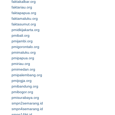
faktakalbar.org
faktariau.org
faktapapua.org
faktamaluku.org
faktasumut.org
pmidkijakarta.org
pmibali.org
pmijambi.org
pmigorontalo.org
pmimaluku.org
pmipapua.org
pmiriau.org
pmimedan.org
pmipalembang.org
pmijogja.org
pmibandung.org
pmibogor.org
pmisurabaya.org
smpn2semarang.id
smpn4semarang.id
smpn14jkt.id