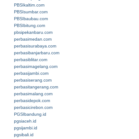
PBSIkaltim.com
PBSIsumbar.com
PBSIbaubau.com
PBSIbitung.com
pbsipekanbaru.com
perbasimedan.com
perbasisurabaya.com
perbasibanjarbaru.com
perbasiblitar.com
perbasimagelang.com
perbasijambi.com
perbasiserang.com
perbasitangerang.com
perbasimalang.com
perbasidepok.com
perbasicirebon.com
PGSIbandung.id
pgsiaceh.id
pgsijambi.id
pgsibali.id