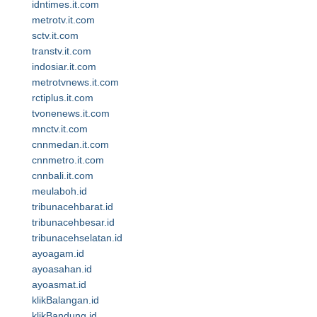
idntimes.it.com
metrotv.it.com
sctv.it.com
transtv.it.com
indosiar.it.com
metrotvnews.it.com
rctiplus.it.com
tvonenews.it.com
mnctv.it.com
cnnmedan.it.com
cnnmetro.it.com
cnnbali.it.com
meulaboh.id
tribunacehbarat.id
tribunacehbesar.id
tribunacehselatan.id
ayoagam.id
ayoasahan.id
ayoasmat.id
klikBalangan.id
klikBandung.id