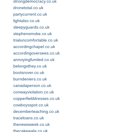
strongdemocracy.co.uk
dronetotal.co.uk
partycurrent.co.uk
lightalso.co.uk
sleepyguards.co.uk
stephensmoke.co.uk
trialuncomfortable.co.uk
accordingchapel.co.uk
accordingoversees.co.uk
annoyingfunded.co.uk
belongsthey.co.uk
bootsrover.co.uk
burndeniers.co.uk
canadaperson.co.uk
conwayviolation.co.uk
copperfielddresses.co.uk
cowboysspot.co.uk
decemberteaching.co.uk
traceloans.co.uk
thenewsweek.co.uk
thecakewala.co.uk