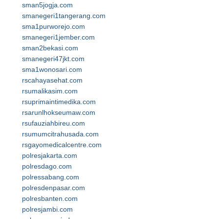
sman5jogja.com
smanegeri1tangerang.com
sma1purworejo.com
smanegeri1jember.com
sman2bekasi.com
smanegeri47jkt.com
sma1wonosari.com
rscahayasehat.com
rsumalikasim.com
rsuprimaintimedika.com
rsarunlhokseumaw.com
rsufauziahbireu.com
rsumumcitrahusada.com
rsgayomedicalcentre.com
polresjakarta.com
polresdago.com
polressabang.com
polresdenpasar.com
polresbanten.com
polresjambi.com