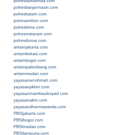
polressamarinda.com
polresbanjarmasin.com
polresbatam.com
polresambon.com
polresbima.com
polresmataram.com
polresdumai.com
antamjakarta.com
antambekasi.com
antambogor.com
antampalembang.com
antammedan.com
yayasanarrohmah.com
yayasanpkbm.com
yayasanmambaulirsyad.com
yayasanabm.com
yayasandharmawanita.com
PBSIjakarta.com
PBSIbogor.com
PBSImedan.com
PBSIlampung.com