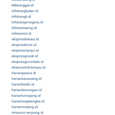
klikbanggai.id
infobangkalan.id
infobangli.id
infobanjarnegara.id
infobantaeng.id
infobantul.id
ekspresbekasi.id
ekspresbone.id
eksprescianjur.id
ekspresgresik.id
ekspresgorontalo.id
ekspresindramayu.id
harianjepara.id
hariankarawang.id
hariankediri.id
harianlamongan.id
harianlumajang.id
harianmajalengka.id
harianmalang.id
smanics-serpong.id