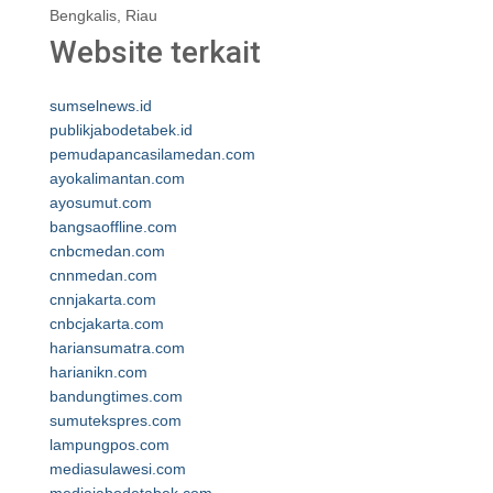
Bengkalis, Riau
Website terkait
sumselnews.id
publikjabodetabek.id
pemudapancasilamedan.com
ayokalimantan.com
ayosumut.com
bangsaoffline.com
cnbcmedan.com
cnnmedan.com
cnnjakarta.com
cnbcjakarta.com
hariansumatra.com
harianikn.com
bandungtimes.com
sumutekspres.com
lampungpos.com
mediasulawesi.com