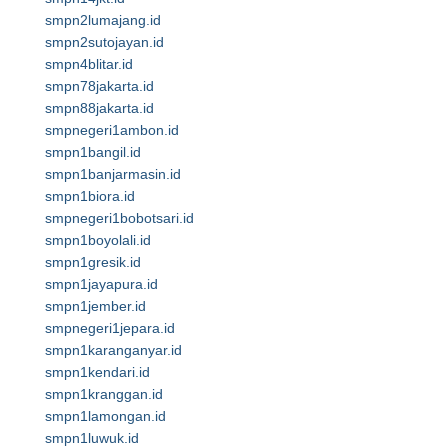
smpn2lumajang.id
smpn2sutojayan.id
smpn4blitar.id
smpn78jakarta.id
smpn88jakarta.id
smpnegeri1ambon.id
smpn1bangil.id
smpn1banjarmasin.id
smpn1biora.id
smpnegeri1bobotsari.id
smpn1boyolali.id
smpn1gresik.id
smpn1jayapura.id
smpn1jember.id
smpnegeri1jepara.id
smpn1karanganyar.id
smpn1kendari.id
smpn1kranggan.id
smpn1lamongan.id
smpn1luwuk.id