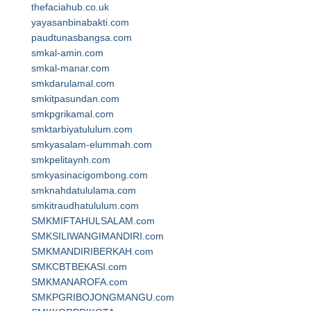
thefaciahub.co.uk
yayasanbinabakti.com
paudtunasbangsa.com
smkal-amin.com
smkal-manar.com
smkdarulamal.com
smkitpasundan.com
smkpgrikamal.com
smktarbiyatululum.com
smkyasalam-elummah.com
smkpelitaynh.com
smkyasinacigombong.com
smknahdatululama.com
smkitraudhatululum.com
SMKMIFTAHULSALAM.com
SMKSILIWANGIMANDIRI.com
SMKMANDIRIBERKAH.com
SMKCBTBEKASI.com
SMKMANAROFA.com
SMKPGRIBOJONGMANGU.com