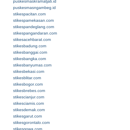
puskesmaskramatjati.id
puskesmasngambeg.id
stikespacitan.com
stikespamekasan.com
stikespandeglang.com
stikespangandaran.com
stikesacehbarat.com
stikesbadung.com
stikesbanggai.com
stikesbangka.com
stikesbanyumas.com
stikesbekasi.com
stikesblitar.com
stikesbogor.com
stikesbrebes.com
stikescianjur.com
stikesciamis.com
stikesdemak.com
stikesgarut.com
stikesgorontalo.com
stikesgowa.com