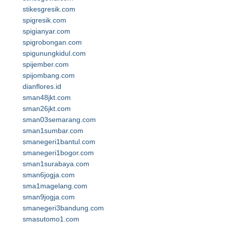
stikesgresik.com
spigresik.com
spigianyar.com
spigrobongan.com
spigunungkidul.com
spijember.com
spijombang.com
dianflores.id
sman48jkt.com
sman26jkt.com
sman03semarang.com
sman1sumbar.com
smanegeri1bantul.com
smanegeri1bogor.com
sman1surabaya.com
sman6jogja.com
sma1magelang.com
sman9jogja.com
smanegeri3bandung.com
smasutomo1.com