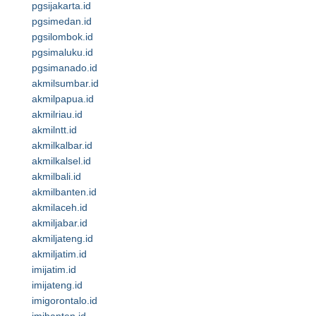
pgsijakarta.id
pgsimedan.id
pgsilombok.id
pgsimaluku.id
pgsimanado.id
akmilsumbar.id
akmilpapua.id
akmilriau.id
akmilntt.id
akmilkalbar.id
akmilkalsel.id
akmilbali.id
akmilbanten.id
akmilaceh.id
akmiljabar.id
akmiljateng.id
akmiljatim.id
imijatim.id
imijateng.id
imigorontalo.id