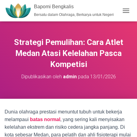
Bapomi Bengkalis
Bersatu dalam Olahraga, Berkarya untuk Negeri
T
O
G
G
L
Strategi Pemulihan: Cara Atlet
E
N
Medan Atasi Kelelahan Pasca
A
V
Kompetisi
I
G
Dipublikasikan oleh
admin
pada
13/01/2026
A
S
I
Dunia olahraga prestasi menuntut tubuh untuk bekerja
melampaui
batas normal
, yang sering kali menyisakan
kelelahan ekstrem dan risiko cedera jangka panjang. Di
kota sebesar Medan, para pelatih dan ahli fisioterapi mulai