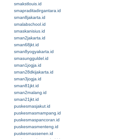
smakstlouis.id
smapraditadirgantara.id
sman8jakarta.id
smalabschool.id
smaskanisius.id
sman2jakarta.id
sman68jkt.id
sman8yogyakarta.id
smasungguldel.id
sman1jogja.id
sman28dkijakarta.id
sman3jogja.id
sman81jkt.id
sman2malang.id
sman21jkt.id
puskesmasjakut.id
puskesmasmampang.id
puskesmaspancoran.id
puskesmasmenteng.id
puskesmassenen.id