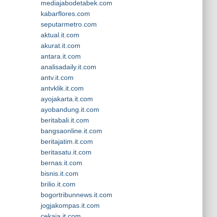
mediajabodetabek.com
kabarflores.com
seputarmetro.com
aktual.it.com
akurat.it.com
antara.it.com
analisadaily.it.com
antv.it.com
antvklik.it.com
ayojakarta.it.com
ayobandung.it.com
beritabali.it.com
bangsaonline.it.com
beritajatim.it.com
beritasatu.it.com
bernas.it.com
bisnis.it.com
brilio.it.com
bogortribunnews.it.com
jogjakompas.it.com
cekaja.it.com