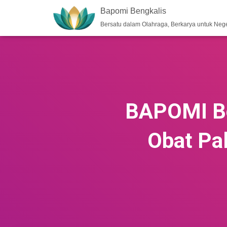
Bapomi Bengkalis
Bersatu dalam Olahraga, Berkarya untuk Nege
BAPOMI Be
Obat Pa