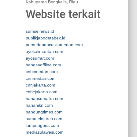
Kabupaten Bengkalis, Riau
Website terkait
sumselnews.id
publikjabodetabek.id
pemudapancasilamedan.com
ayokalimantan.com
ayosumut.com
bangsaoffline.com
cnbcmedan.com
cnnmedan.com
cnnjakarta.com
cnbcjakarta.com
hariansumatra.com
harianikn.com
bandungtimes.com
sumutekspres.com
lampungpos.com
mediasulawesi.com