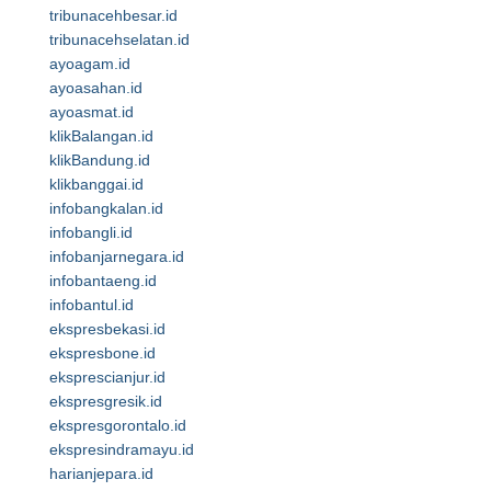
tribunacehbesar.id
tribunacehselatan.id
ayoagam.id
ayoasahan.id
ayoasmat.id
klikBalangan.id
klikBandung.id
klikbanggai.id
infobangkalan.id
infobangli.id
infobanjarnegara.id
infobantaeng.id
infobantul.id
ekspresbekasi.id
ekspresbone.id
eksprescianjur.id
ekspresgresik.id
ekspresgorontalo.id
ekspresindramayu.id
harianjepara.id