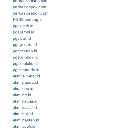
perbasimalang.com
perbasidepok.com
perbasicirebon.com
PGSIbandung.id
pgsiaceh.id
pgsijambi.id
pgsibali.id
pgsijakarta.id
pgsimedan.id
pgsilombok.id
pgsimaluku.id
pgsimanado.id
akmilsumbar.id
akmilpapua.id
akmilriau.id
akmilntt.id
akmilkalbar.id
akmilkalsel.id
akmilbali.id
akmilbanten.id
akmilaceh.id