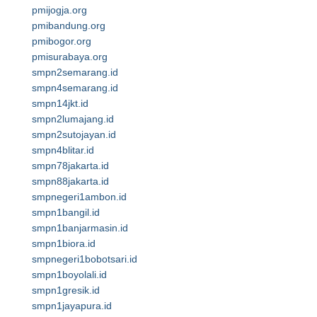
pmijogja.org
pmibandung.org
pmibogor.org
pmisurabaya.org
smpn2semarang.id
smpn4semarang.id
smpn14jkt.id
smpn2lumajang.id
smpn2sutojayan.id
smpn4blitar.id
smpn78jakarta.id
smpn88jakarta.id
smpnegeri1ambon.id
smpn1bangil.id
smpn1banjarmasin.id
smpn1biora.id
smpnegeri1bobotsari.id
smpn1boyolali.id
smpn1gresik.id
smpn1jayapura.id