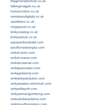
thegenerationhub.co.uk
talkingmagpie.co.uk
humancotton.co.uk
newdawndigitals.co.uk
saintfelice.co.uk
mrjapparel.co.uk
kinkycatalog.co.uk
thefaciahub.co.uk
yayasanbinabakti.com
paudtunasbangsa.com
smkal-amin.com
smkal-manar.com
smkdarulamal.com
smkitpasundan.com
smkpgrikamal.com
smktarbiyatululum.com
smkyasalam-elummah.com
smkpelitaynh.com
smkyasinacigombong.com
smknahdatululama.com
smkitraudhatululum.com