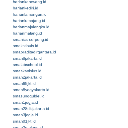
hariankarawang.id
hariankediri.id
harianlamongan.id
harianlumajang.id
harianmajalengka.id
harianmalang.id
smanics-serpong.id
smakstlouis.id
smapraditadirgantara.id
sman8jakarta.id
smalabschool.id
smaskanisius.id
sman2jakarta.id
sman68jkt.id
sman8yogyakarta.id
smasungguldel.id
sman1jogja.id
sman28dkijakarta.id
sman3jogja.id
sman81jkt.id
sman2malang.id