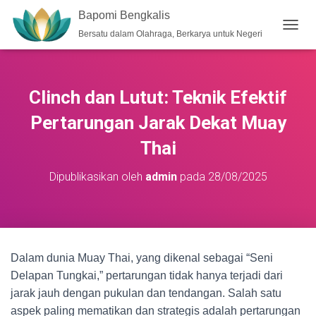
Bapomi Bengkalis
Bersatu dalam Olahraga, Berkarya untuk Negeri
T
O
G
G
L
Clinch dan Lutut: Teknik Efektif
E
N
Pertarungan Jarak Dekat Muay
A
V
Thai
I
G
Dipublikasikan oleh
admin
pada
28/08/2025
A
S
I
Dalam dunia Muay Thai, yang dikenal sebagai “Seni
Delapan Tungkai,” pertarungan tidak hanya terjadi dari
jarak jauh dengan pukulan dan tendangan. Salah satu
aspek paling mematikan dan strategis adalah pertarungan