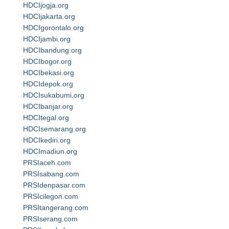
HDCIjogja.org
HDCIjakarta.org
HDCIgorontalo.org
HDCIjambi.org
HDCIbandung.org
HDCIbogor.org
HDCIbekasi.org
HDCIdepok.org
HDCIsukabumi.org
HDCIbanjar.org
HDCItegal.org
HDCIsemarang.org
HDCIkediri.org
HDCImadiun.org
PRSIaceh.com
PRSIsabang.com
PRSIdenpasar.com
PRSIcilegon.com
PRSItangerang.com
PRSIserang.com