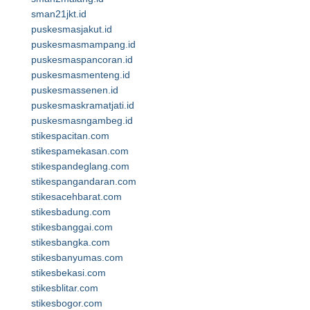
sman21jkt.id
puskesmasjakut.id
puskesmasmampang.id
puskesmaspancoran.id
puskesmasmenteng.id
puskesmassenen.id
puskesmaskramatjati.id
puskesmasngambeg.id
stikespacitan.com
stikespamekasan.com
stikespandeglang.com
stikespangandaran.com
stikesacehbarat.com
stikesbadung.com
stikesbanggai.com
stikesbangka.com
stikesbanyumas.com
stikesbekasi.com
stikesblitar.com
stikesbogor.com