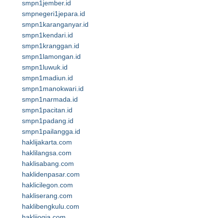
smpn1jember.id
smpnegeri1jepara.id
smpn1karanganyar.id
smpn1kendari.id
smpn1kranggan.id
smpn1lamongan.id
smpn1luwuk.id
smpn1madiun.id
smpn1manokwari.id
smpn1narmada.id
smpn1pacitan.id
smpn1padang.id
smpn1pailangga.id
haklijakarta.com
haklilangsa.com
haklisabang.com
haklidenpasar.com
haklicilegon.com
hakliserang.com
haklibengkulu.com
haklijogja.com