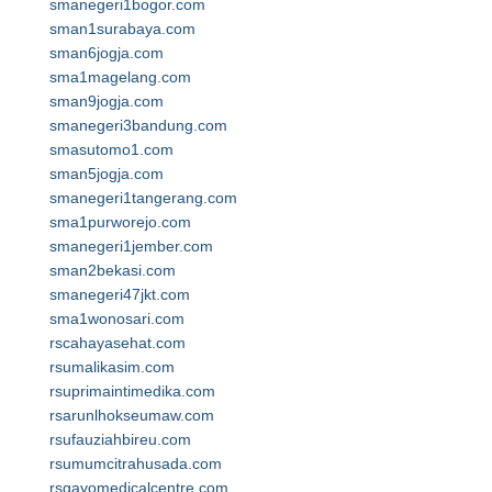
smanegeri1bogor.com
sman1surabaya.com
sman6jogja.com
sma1magelang.com
sman9jogja.com
smanegeri3bandung.com
smasutomo1.com
sman5jogja.com
smanegeri1tangerang.com
sma1purworejo.com
smanegeri1jember.com
sman2bekasi.com
smanegeri47jkt.com
sma1wonosari.com
rscahayasehat.com
rsumalikasim.com
rsuprimaintimedika.com
rsarunlhokseumaw.com
rsufauziahbireu.com
rsumumcitrahusada.com
rsgayomedicalcentre.com