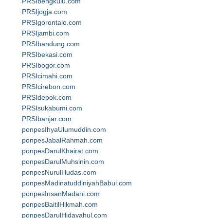
PRSIbengkulu.com
PRSIjogja.com
PRSIgorontalo.com
PRSIjambi.com
PRSIbandung.com
PRSIbekasi.com
PRSIbogor.com
PRSIcimahi.com
PRSIcirebon.com
PRSIdepok.com
PRSIsukabumi.com
PRSIbanjar.com
ponpesIhyaUlumuddin.com
ponpesJabalRahmah.com
ponpesDarulKhairat.com
ponpesDarulMuhsinin.com
ponpesNurulHudas.com
ponpesMadinatuddiniyahBabul.com
ponpesInsanMadani.com
ponpesBaitilHikmah.com
ponpesDarulHidayahul.com