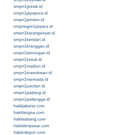
smpn1gresik.id
smpn1jayapura.id
smpn1jember.id
smpnegeri1jepara.id
smpn1karanganyar.id
smpn1kendari.id
smpn1kranggan.id
smpn1lamongan.id
smpn1luwuk.id
smpn1madiun.id
smpn1manokwari.id
smpn1narmada.id
smpn1pacitan.id
smpn1padang.id
smpn1pailangga.id
haklijakarta.com
haklilangsa.com
haklisabang.com
haklidenpasar.com
haklicilegon.com