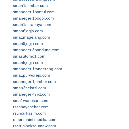
sman1sumbar.com
smanegeri1bantul.com
smanegeri1bogor.com
sman1surabaya.com
sman6jogja.com
sma1magelang.com
sman9jogja.com
smanegeri3bandung.com
smasutomo1.com
sman5jogja.com
smanegeri1tangerang.com
sma1purworejo.com
smanegeri1jember.com
sman2bekasi.com
smanegeri47jkt.com
sma1wonosari.com
rscahayasehat.com
rsumalikasim.com
rsuprimaintimedika.com
rsarunlhokseumaw.com