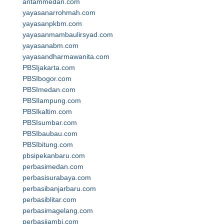
antammedan.com
yayasanarrohmah.com
yayasanpkbm.com
yayasanmambaulirsyad.com
yayasanabm.com
yayasandharmawanita.com
PBSIjakarta.com
PBSIbogor.com
PBSImedan.com
PBSIlampung.com
PBSIkaltim.com
PBSIsumbar.com
PBSIbaubau.com
PBSIbitung.com
pbsipekanbaru.com
perbasimedan.com
perbasisurabaya.com
perbasibanjarbaru.com
perbasiblitar.com
perbasimagelang.com
perbasijambi.com