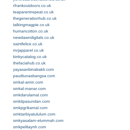
rfrankoutdoors.co.uk
teaparentrepeat.co.uk
thegenerationhub.co.uk
talkingmagpie.co.uk
humancotton.co.uk
newdawndigitals.co.uk
saintfelice.co.uk
mrjapparel.co.uk
kinkycatalog.co.uk
thefaciahub.co.uk
yayasanbinabakti.com
paudtunasbangsa.com
smkal-amin.com
smkal-manar.com
smkdarulamal.com
smkitpasundan.com
smkpgrikamal.com
smktarbiyatululum.com
smkyasalam-elummah.com
smkpelitaynh.com