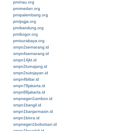
pmiriau.org
pmimedan.org
pmipalembang.org
pmijogja.org
pmibandung.org
pmibogor.org
pmisurabaya.org
smpn2semarang.id
smpn4semarang.id
smpn14jkt.id
smpn2lumajang.id
smpn2sutojayan.id
smpn4blitar.id
smpn78jakarta.id
smpn88jakarta.id
smpnegeri1ambon.id
smpn1bangil.id
smpn1banjarmasin.id
smpn1biora.id
smpnegeri1bobotsari.id
smpn1boyolali.id