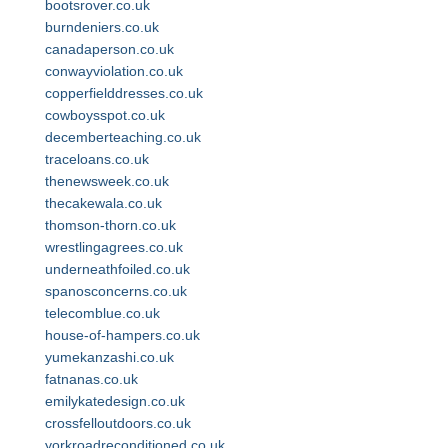
bootsrover.co.uk
burndeniers.co.uk
canadaperson.co.uk
conwayviolation.co.uk
copperfielddresses.co.uk
cowboysspot.co.uk
decemberteaching.co.uk
traceloans.co.uk
thenewsweek.co.uk
thecakewala.co.uk
thomson-thorn.co.uk
wrestlingagrees.co.uk
underneathfoiled.co.uk
spanosconcerns.co.uk
telecomblue.co.uk
house-of-hampers.co.uk
yumekanzashi.co.uk
fatnanas.co.uk
emilykatedesign.co.uk
crossfelloutdoors.co.uk
yorkroadreconditioned.co.uk