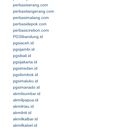
perbasiserang.com
perbasitangerang.com
perbasimalang.com
perbasidepok.com
perbasicirebon.com
PGSIbandung.id
pgsiaceh.id
pgsijambi.id
pgsibali.id
pgsijakarta.id
pgsimedan.id
pgsilombok.id
pgsimaluku.id
pgsimanado.id
akmilsumbar.id
akmilpapua.id
akmilriau.id
akmilntt.id
akmilkalbar.id
akmilkalsel.id