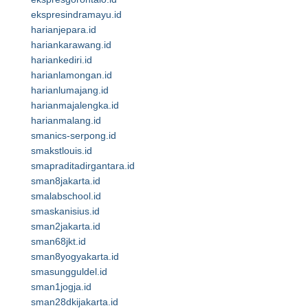
ekspresindramayu.id
harianjepara.id
hariankarawang.id
hariankediri.id
harianlamongan.id
harianlumajang.id
harianmajalengka.id
harianmalang.id
smanics-serpong.id
smakstlouis.id
smapraditadirgantara.id
sman8jakarta.id
smalabschool.id
smaskanisius.id
sman2jakarta.id
sman68jkt.id
sman8yogyakarta.id
smasungguldel.id
sman1jogja.id
sman28dkijakarta.id