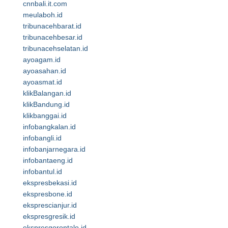
cnnbali.it.com
meulaboh.id
tribunacehbarat.id
tribunacehbesar.id
tribunacehselatan.id
ayoagam.id
ayoasahan.id
ayoasmat.id
klikBalangan.id
klikBandung.id
klikbanggai.id
infobangkalan.id
infobangli.id
infobanjarnegara.id
infobantaeng.id
infobantul.id
ekspresbekasi.id
ekspresbone.id
eksprescianjur.id
ekspresgresik.id
ekspresgorontalo.id