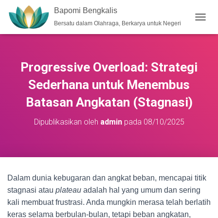
Bapomi Bengkalis
Bersatu dalam Olahraga, Berkarya untuk Negeri
T
O
G
G
L
Progressive Overload: Strategi
E
N
Sederhana untuk Menembus
A
V
Batasan Angkatan (Stagnasi)
I
G
Dipublikasikan oleh
admin
pada
08/10/2025
A
S
I
Dalam dunia kebugaran dan angkat beban, mencapai titik
stagnasi atau
plateau
adalah hal yang umum dan sering
kali membuat frustrasi. Anda mungkin merasa telah berlatih
keras selama berbulan-bulan, tetapi beban angkatan,