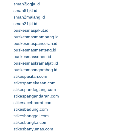
sman3jogja.id
sman81jkt.id
sman2malang.id
sman21jkt.id
puskesmasjakut.id
puskesmasmampang.id
puskesmaspancoran.id
puskesmasmenteng.id
puskesmassenen.id
puskesmaskramatjati.id
puskesmasngambeg.id
stikespacitan.com
stikespamekasan.com
stikespandeglang.com
stikespangandaran.com
stikesacehbarat.com
stikesbadung.com
stikesbanggai.com
stikesbangka.com
stikesbanyumas.com