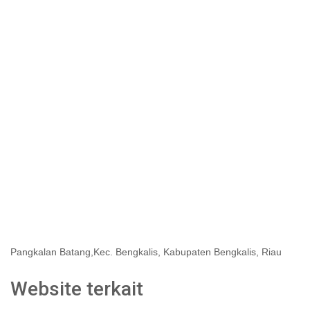
Pangkalan Batang,Kec. Bengkalis, Kabupaten Bengkalis, Riau
Website terkait