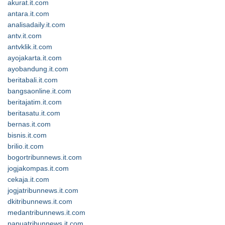
akurat.it.com
antara.it.com
analisadaily.it.com
antv.it.com
antvklik.it.com
ayojakarta.it.com
ayobandung.it.com
beritabali.it.com
bangsaonline.it.com
beritajatim.it.com
beritasatu.it.com
bernas.it.com
bisnis.it.com
brilio.it.com
bogortribunnews.it.com
jogjakompas.it.com
cekaja.it.com
jogjatribunnews.it.com
dkitribunnews.it.com
medantribunnews.it.com
papuatribunnews.it.com