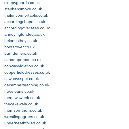
sleepyguards.co.uk
stephensmoke.co.uk
trialuncomfortable.co.uk
accordingchapel.co.uk
accordingoversees.co.uk
annoyingfunded.co.uk
belongsthey.co.uk
bootsrover.co.uk
burndeniers.co.uk
canadaperson.co.uk
conwayviolation.co.uk
copperfielddresses.co.uk
cowboysspot.co.uk
decemberteaching.co.uk
traceloans.co.uk
thenewsweek.co.uk
thecakewala.co.uk
thomson-thorn.co.uk
wrestlingagrees.co.uk
underneathfoiled.co.uk