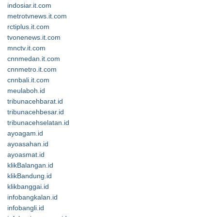
indosiar.it.com
metrotvnews.it.com
rctiplus.it.com
tvonenews.it.com
mnctv.it.com
cnnmedan.it.com
cnnmetro.it.com
cnnbali.it.com
meulaboh.id
tribunacehbarat.id
tribunacehbesar.id
tribunacehselatan.id
ayoagam.id
ayoasahan.id
ayoasmat.id
klikBalangan.id
klikBandung.id
klikbanggai.id
infobangkalan.id
infobangli.id