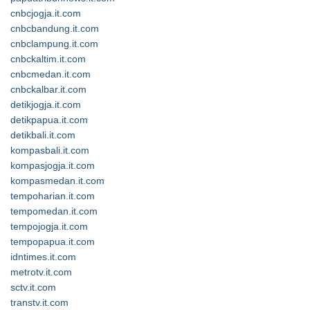
cnbcjogja.it.com
cnbcbandung.it.com
cnbclampung.it.com
cnbckaltim.it.com
cnbcmedan.it.com
cnbckalbar.it.com
detikjogja.it.com
detikpapua.it.com
detikbali.it.com
kompasbali.it.com
kompasjogja.it.com
kompasmedan.it.com
tempoharian.it.com
tempomedan.it.com
tempojogja.it.com
tempopapua.it.com
idntimes.it.com
metrotv.it.com
sctv.it.com
transtv.it.com