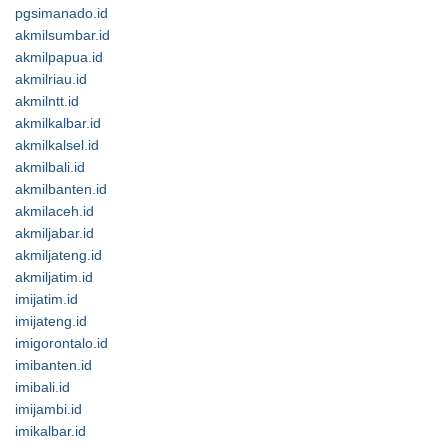
pgsimanado.id
akmilsumbar.id
akmilpapua.id
akmilriau.id
akmilntt.id
akmilkalbar.id
akmilkalsel.id
akmilbali.id
akmilbanten.id
akmilaceh.id
akmiljabar.id
akmiljateng.id
akmiljatim.id
imijatim.id
imijateng.id
imigorontalo.id
imibanten.id
imibali.id
imijambi.id
imikalbar.id