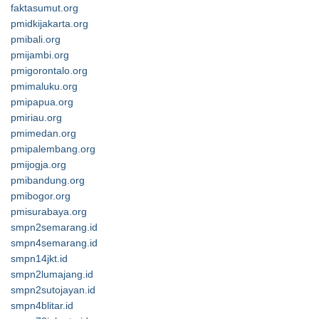
faktasumut.org
pmidkijakarta.org
pmibali.org
pmijambi.org
pmigorontalo.org
pmimaluku.org
pmipapua.org
pmiriau.org
pmimedan.org
pmipalembang.org
pmijogja.org
pmibandung.org
pmibogor.org
pmisurabaya.org
smpn2semarang.id
smpn4semarang.id
smpn14jkt.id
smpn2lumajang.id
smpn2sutojayan.id
smpn4blitar.id