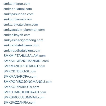
smkal-manar.com
smkdarulamal.com
smkitpasundan.com
smkpgrikamal.com
smktarbiyatululum.com
smkyasalam-elummah.com
smkpelitaynh.com
smkyasinacigombong.com
smknahdatululama.com
smkitraudhatululum.com
SMKMIFTAHULSALAM.com
SMKSILIWANGIMANDIRI.com
SMKMANDIRIBERKAH.com
SMKCBTBEKASI.com
SMKMANAROFA.com
SMKPGRIBOJONGMANGU.com
SMKKORPRIKOTA.com
SMKITDARULHIDAYAH.com
SMKSIROJULUMMAH.com
SMKSAZZAHRA.com