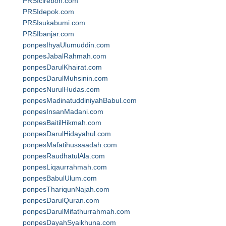
PRSIcirebon.com
PRSIdepok.com
PRSIsukabumi.com
PRSIbanjar.com
ponpesIhyaUlumuddin.com
ponpesJabalRahmah.com
ponpesDarulKhairat.com
ponpesDarulMuhsinin.com
ponpesNurulHudas.com
ponpesMadinatuddiniyahBabul.com
ponpesInsanMadani.com
ponpesBaitilHikmah.com
ponpesDarulHidayahul.com
ponpesMafatihussaadah.com
ponpesRaudhatulAla.com
ponpesLiqaurrahmah.com
ponpesBabulUlum.com
ponpesThariqunNajah.com
ponpesDarulQuran.com
ponpesDarulMifathurrahmah.com
ponpesDayahSyaikhuna.com