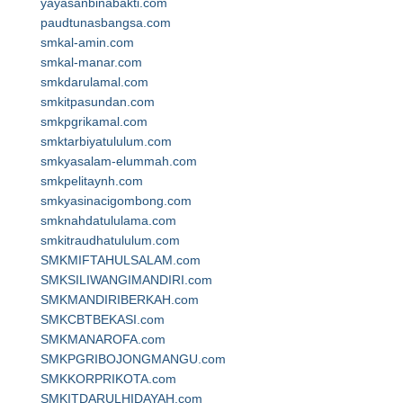
yayasanbinabakti.com
paudtunasbangsa.com
smkal-amin.com
smkal-manar.com
smkdarulamal.com
smkitpasundan.com
smkpgrikamal.com
smktarbiyatululum.com
smkyasalam-elummah.com
smkpelitaynh.com
smkyasinacigombong.com
smknahdatululama.com
smkitraudhatululum.com
SMKMIFTAHULSALAM.com
SMKSILIWANGIMANDIRI.com
SMKMANDIRIBERKAH.com
SMKCBTBEKASI.com
SMKMANAROFA.com
SMKPGRIBOJONGMANGU.com
SMKKORPRIKOTA.com
SMKITDARULHIDAYAH.com