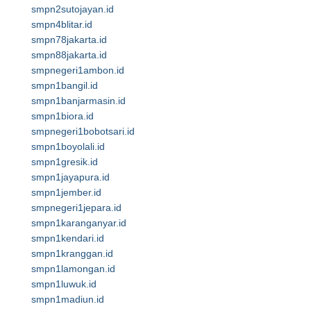
smpn2sutojayan.id
smpn4blitar.id
smpn78jakarta.id
smpn88jakarta.id
smpnegeri1ambon.id
smpn1bangil.id
smpn1banjarmasin.id
smpn1biora.id
smpnegeri1bobotsari.id
smpn1boyolali.id
smpn1gresik.id
smpn1jayapura.id
smpn1jember.id
smpnegeri1jepara.id
smpn1karanganyar.id
smpn1kendari.id
smpn1kranggan.id
smpn1lamongan.id
smpn1luwuk.id
smpn1madiun.id