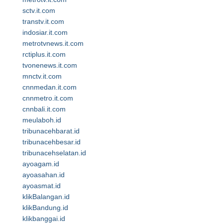
sctv.it.com
transtv.it.com
indosiar.it.com
metrotvnews.it.com
rctiplus.it.com
tvonenews.it.com
mnctv.it.com
cnnmedan.it.com
cnnmetro.it.com
cnnbali.it.com
meulaboh.id
tribunacehbarat.id
tribunacehbesar.id
tribunacehselatan.id
ayoagam.id
ayoasahan.id
ayoasmat.id
klikBalangan.id
klikBandung.id
klikbanggai.id