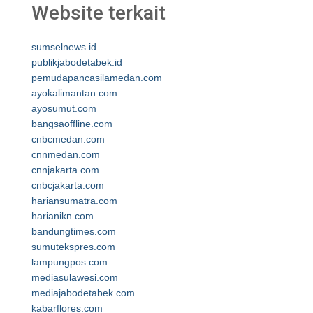
Website terkait
sumselnews.id
publikjabodetabek.id
pemudapancasilamedan.com
ayokalimantan.com
ayosumut.com
bangsaoffline.com
cnbcmedan.com
cnnmedan.com
cnnjakarta.com
cnbcjakarta.com
hariansumatra.com
harianikn.com
bandungtimes.com
sumutekspres.com
lampungpos.com
mediasulawesi.com
mediajabodetabek.com
kabarflores.com