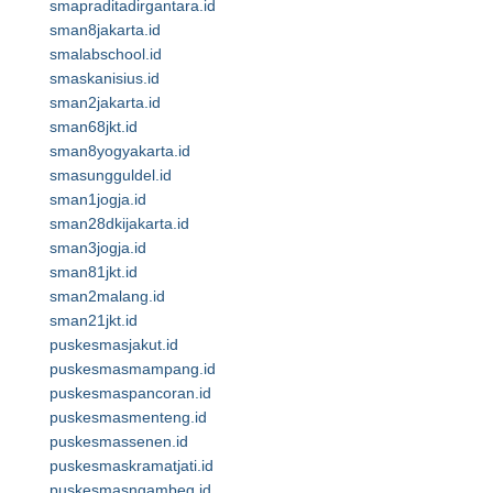
smapraditadirgantara.id
sman8jakarta.id
smalabschool.id
smaskanisius.id
sman2jakarta.id
sman68jkt.id
sman8yogyakarta.id
smasungguldel.id
sman1jogja.id
sman28dkijakarta.id
sman3jogja.id
sman81jkt.id
sman2malang.id
sman21jkt.id
puskesmasjakut.id
puskesmasmampang.id
puskesmaspancoran.id
puskesmasmenteng.id
puskesmassenen.id
puskesmaskramatjati.id
puskesmasngambeg.id