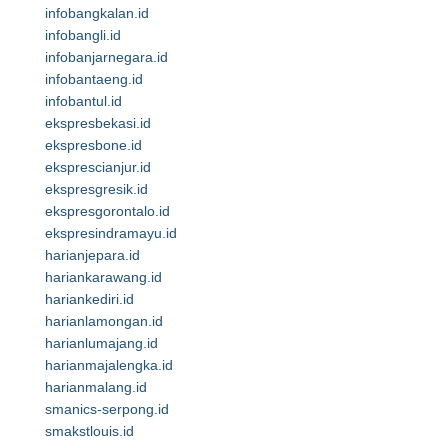
infobangkalan.id
infobangli.id
infobanjarnegara.id
infobantaeng.id
infobantul.id
ekspresbekasi.id
ekspresbone.id
eksprescianjur.id
ekspresgresik.id
ekspresgorontalo.id
ekspresindramayu.id
harianjepara.id
hariankarawang.id
hariankediri.id
harianlamongan.id
harianlumajang.id
harianmajalengka.id
harianmalang.id
smanics-serpong.id
smakstlouis.id