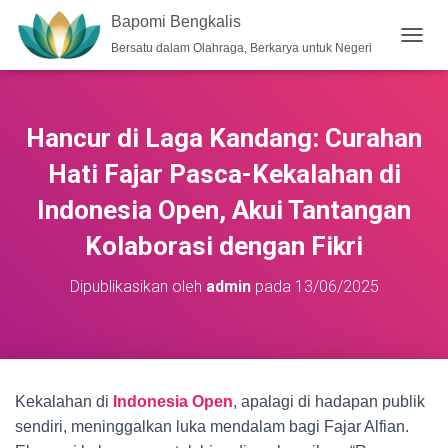
Bapomi Bengkalis
Bersatu dalam Olahraga, Berkarya untuk Negeri
T
O
G
G
L
Hancur di Laga Kandang: Curahan
E
N
Hati Fajar Pasca-Kekalahan di
A
V
Indonesia Open, Akui Tantangan
I
Kolaborasi dengan Fikri
G
A
S
Dipublikasikan oleh
admin
pada
13/06/2025
I
Kekalahan di
Indonesia Open
, apalagi di hadapan publik
sendiri, meninggalkan luka mendalam bagi Fajar Alfian.