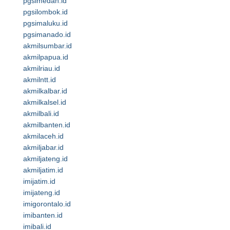
pgsimedan.id
pgsilombok.id
pgsimaluku.id
pgsimanado.id
akmilsumbar.id
akmilpapua.id
akmilriau.id
akmilntt.id
akmilkalbar.id
akmilkalsel.id
akmilbali.id
akmilbanten.id
akmilaceh.id
akmiljabar.id
akmiljateng.id
akmiljatim.id
imijatim.id
imijateng.id
imigorontalo.id
imibanten.id
imibali.id