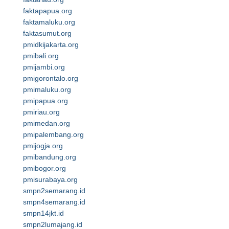
faktapapua.org
faktamaluku.org
faktasumut.org
pmidkijakarta.org
pmibali.org
pmijambi.org
pmigorontalo.org
pmimaluku.org
pmipapua.org
pmiriau.org
pmimedan.org
pmipalembang.org
pmijogja.org
pmibandung.org
pmibogor.org
pmisurabaya.org
smpn2semarang.id
smpn4semarang.id
smpn14jkt.id
smpn2lumajang.id