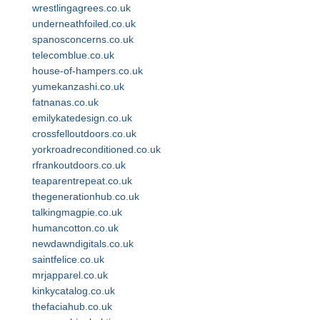
wrestlingagrees.co.uk
underneathfoiled.co.uk
spanosconcerns.co.uk
telecomblue.co.uk
house-of-hampers.co.uk
yumekanzashi.co.uk
fatnanas.co.uk
emilykatedesign.co.uk
crossfelloutdoors.co.uk
yorkroadreconditioned.co.uk
rfrankoutdoors.co.uk
teaparentrepeat.co.uk
thegenerationhub.co.uk
talkingmagpie.co.uk
humancotton.co.uk
newdawndigitals.co.uk
saintfelice.co.uk
mrjapparel.co.uk
kinkycatalog.co.uk
thefaciahub.co.uk