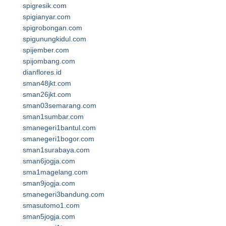
spigresik.com
spigianyar.com
spigrobongan.com
spigunungkidul.com
spijember.com
spijombang.com
dianflores.id
sman48jkt.com
sman26jkt.com
sman03semarang.com
sman1sumbar.com
smanegeri1bantul.com
smanegeri1bogor.com
sman1surabaya.com
sman6jogja.com
sma1magelang.com
sman9jogja.com
smanegeri3bandung.com
smasutomo1.com
sman5jogja.com