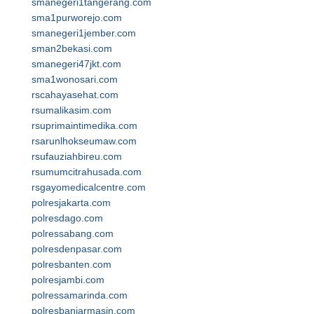
smanegeri1tangerang.com
sma1purworejo.com
smanegeri1jember.com
sman2bekasi.com
smanegeri47jkt.com
sma1wonosari.com
rscahayasehat.com
rsumalikasim.com
rsuprimaintimedika.com
rsarunlhokseumaw.com
rsufauziahbireu.com
rsumumcitrahusada.com
rsgayomedicalcentre.com
polresjakarta.com
polresdago.com
polressabang.com
polresdenpasar.com
polresbanten.com
polresjambi.com
polressamarinda.com
polresbanjarmasin.com