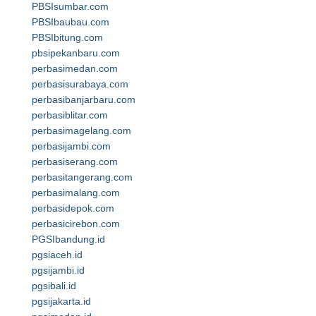
PBSIsumbar.com
PBSIbaubau.com
PBSIbitung.com
pbsipekanbaru.com
perbasimedan.com
perbasisurabaya.com
perbasibanjarbaru.com
perbasiblitar.com
perbasimagelang.com
perbasijambi.com
perbasiserang.com
perbasitangerang.com
perbasimalang.com
perbasidepok.com
perbasicirebon.com
PGSIbandung.id
pgsiaceh.id
pgsijambi.id
pgsibali.id
pgsijakarta.id