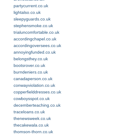
partycurrent.co.uk
lightalso.co.uk
sleepyguards.co.uk
stephensmoke.co.uk
trialuncomfortable.co.uk
accordingchapel.co.uk
accordingoversees.co.uk
annoyingfunded.co.uk
belongsthey.co.uk
bootsrover.co.uk
burndeniers.co.uk
canadaperson.co.uk
conwayviolation.co.uk
copperfielddresses.co.uk
cowboysspot.co.uk
decemberteaching.co.uk
traceloans.co.uk
thenewsweek.co.uk
thecakewala.co.uk
thomson-thorn.co.uk