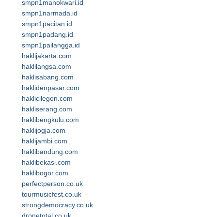
smpn1manokwari.id
smpn1narmada.id
smpn1pacitan.id
smpn1padang.id
smpn1pailangga.id
haklijakarta.com
haklilangsa.com
haklisabang.com
haklidenpasar.com
haklicilegon.com
hakliserang.com
haklibengkulu.com
haklijogja.com
haklijambi.com
haklibandung.com
haklibekasi.com
haklibogor.com
perfectperson.co.uk
tourmusicfest.co.uk
strongdemocracy.co.uk
dronetotal.co.uk