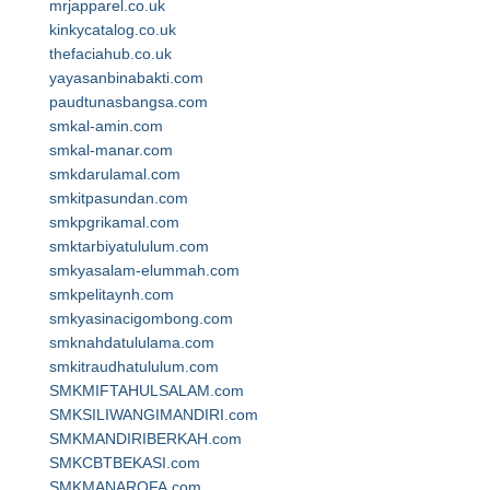
mrjapparel.co.uk
kinkycatalog.co.uk
thefaciahub.co.uk
yayasanbinabakti.com
paudtunasbangsa.com
smkal-amin.com
smkal-manar.com
smkdarulamal.com
smkitpasundan.com
smkpgrikamal.com
smktarbiyatululum.com
smkyasalam-elummah.com
smkpelitaynh.com
smkyasinacigombong.com
smknahdatululama.com
smkitraudhatululum.com
SMKMIFTAHULSALAM.com
SMKSILIWANGIMANDIRI.com
SMKMANDIRIBERKAH.com
SMKCBTBEKASI.com
SMKMANAROFA.com