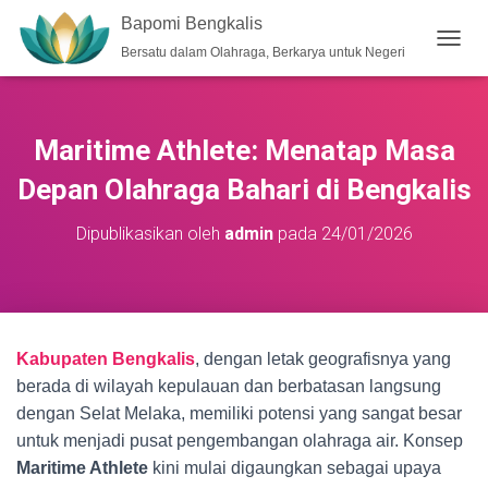
Bapomi Bengkalis
Bersatu dalam Olahraga, Berkarya untuk Negeri
T
O
G
G
L
Maritime Athlete: Menatap Masa
E
N
Depan Olahraga Bahari di Bengkalis
A
V
Dipublikasikan oleh
admin
pada
24/01/2026
I
G
A
S
I
Kabupaten Bengkalis
, dengan letak geografisnya yang
berada di wilayah kepulauan dan berbatasan langsung
dengan Selat Melaka, memiliki potensi yang sangat besar
untuk menjadi pusat pengembangan olahraga air. Konsep
Maritime Athlete
kini mulai digaungkan sebagai upaya