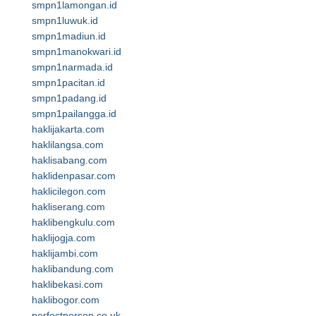
smpn1lamongan.id
smpn1luwuk.id
smpn1madiun.id
smpn1manokwari.id
smpn1narmada.id
smpn1pacitan.id
smpn1padang.id
smpn1pailangga.id
haklijakarta.com
haklilangsa.com
haklisabang.com
haklidenpasar.com
haklicilegon.com
hakliserang.com
haklibengkulu.com
haklijogja.com
haklijambi.com
haklibandung.com
haklibekasi.com
haklibogor.com
perfectperson.co.uk