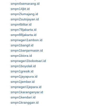
smpn4semarang.id
smpn14jkt.id
smpn2lumajang.id
smpn2sutojayan.id
smpn4blitar.id
smpn78jakarta.id
smpn88jakarta.id
smpnegeri1ambon.id
smpn1bangil.id
smpn1banjarmasin.id
smpn1biora.id
smpnegeri1bobotsari.id
smpn1boyolali.id
smpn1gresik.id
smpn1jayapura.id
smpn1jember.id
smpnegeri1jepara.id
smpn1karanganyar.id
smpn1kendari.id
smpn1kranggan.id