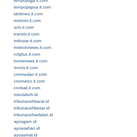
tempojogja.it.com
tempopapua.it.com
idntimes.it.com
metrotv.it.com
sctv.it.com
transtv.it.com
indosiar.it.com
metrotvnews.it.com
rctiplus.it.com
tvonenews.it.com
mnctv.it.com
cnnmedan.it.com
cnnmetro.it.com
cnnbali.it.com
meulaboh.id
tribunacehbarat.id
tribunacehbesar.id
tribunacehselatan.id
ayoagam.id
ayoasahan.id
ayoasmat.id