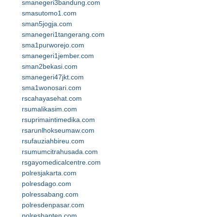
smanegeri3bandung.com
smasutomo1.com
sman5jogja.com
smanegeri1tangerang.com
sma1purworejo.com
smanegeri1jember.com
sman2bekasi.com
smanegeri47jkt.com
sma1wonosari.com
rscahayasehat.com
rsumalikasim.com
rsuprimaintimedika.com
rsarunlhokseumaw.com
rsufauziahbireu.com
rsumumcitrahusada.com
rsgayomedicalcentre.com
polresjakarta.com
polresdago.com
polressabang.com
polresdenpasar.com
polresbanten.com