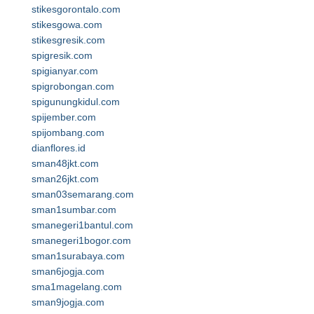
stikesgorontalo.com
stikesgowa.com
stikesgresik.com
spigresik.com
spigianyar.com
spigrobongan.com
spigunungkidul.com
spijember.com
spijombang.com
dianflores.id
sman48jkt.com
sman26jkt.com
sman03semarang.com
sman1sumbar.com
smanegeri1bantul.com
smanegeri1bogor.com
sman1surabaya.com
sman6jogja.com
sma1magelang.com
sman9jogja.com