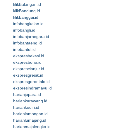
klikBalangan.id
klikBandung.id
klikbanggai.id
infobangkalan.id
infobangli.id
infobanjarnegara.id
infobantaeng.id
infobantul.id
ekspresbekasi.id
ekspresbone.id
eksprescianjur.id
ekspresgresik.id
ekspresgorontalo.id
ekspresindramayu.id
harianjepara.id
hariankarawang.id
hariankediri.id
harianlamongan.id
harianlumajang.id
harianmajalengka.id