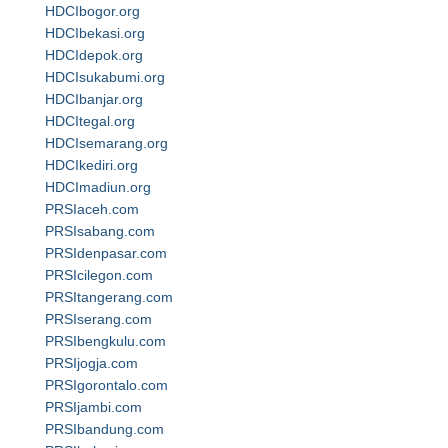
HDCIbogor.org
HDCIbekasi.org
HDCIdepok.org
HDCIsukabumi.org
HDCIbanjar.org
HDCItegal.org
HDCIsemarang.org
HDCIkediri.org
HDCImadiun.org
PRSIaceh.com
PRSIsabang.com
PRSIdenpasar.com
PRSIcilegon.com
PRSItangerang.com
PRSIserang.com
PRSIbengkulu.com
PRSIjogja.com
PRSIgorontalo.com
PRSIjambi.com
PRSIbandung.com