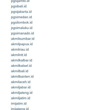
pgsijambi.id
pgsibali.id
pgsijakarta.id
pgsimedan.id
pgsilombok.id
pgsimaluku.id
pgsimanado.id
akmilsumbar.id
akmilpapua.id
akmilriau.id
akmilntt.id
akmilkalbar.id
akmilkalsel.id
akmilbali.id
akmilbanten.id
akmilaceh.id
akmiljabar.id
akmiljateng.id
akmiljatim.id
imijatim.id
imijateng.id