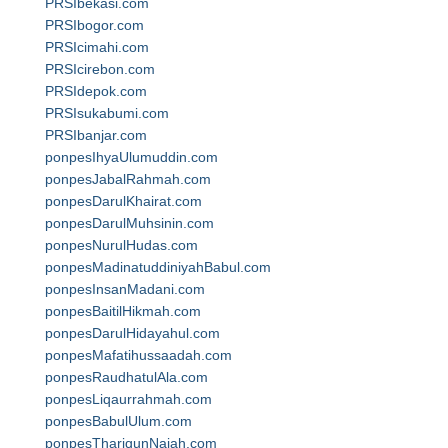
PRSIbekasi.com
PRSIbogor.com
PRSIcimahi.com
PRSIcirebon.com
PRSIdepok.com
PRSIsukabumi.com
PRSIbanjar.com
ponpesIhyaUlumuddin.com
ponpesJabalRahmah.com
ponpesDarulKhairat.com
ponpesDarulMuhsinin.com
ponpesNurulHudas.com
ponpesMadinatuddiniyahBabul.com
ponpesInsanMadani.com
ponpesBaitilHikmah.com
ponpesDarulHidayahul.com
ponpesMafatihussaadah.com
ponpesRaudhatulAla.com
ponpesLiqaurrahmah.com
ponpesBabulUlum.com
ponpesThariqunNajah.com