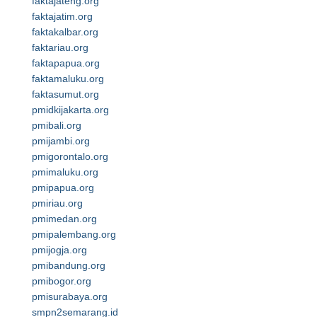
faktajateng.org
faktajatim.org
faktakalbar.org
faktariau.org
faktapapua.org
faktamaluku.org
faktasumut.org
pmidkijakarta.org
pmibali.org
pmijambi.org
pmigorontalo.org
pmimaluku.org
pmipapua.org
pmiriau.org
pmimedan.org
pmipalembang.org
pmijogja.org
pmibandung.org
pmibogor.org
pmisurabaya.org
smpn2semarang.id