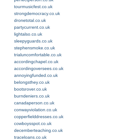
tourmusicfest.co.uk
strongdemocracy.co.uk
dronetotal.co.uk
partycurrent.co.uk
lightalso.co.uk
sleepyguards.co.uk
stephensmoke.co.uk
trialuncomfortable.co.uk
accordingchapel.co.uk
accordingoversees.co.uk
annoyingfunded.co.uk
belongsthey.co.uk
bootsrover.co.uk
burndeniers.co.uk
canadaperson.co.uk
conwayviolation.co.uk
copperfielddresses.co.uk
cowboysspot.co.uk
decemberteaching.co.uk
traceloans.co.uk