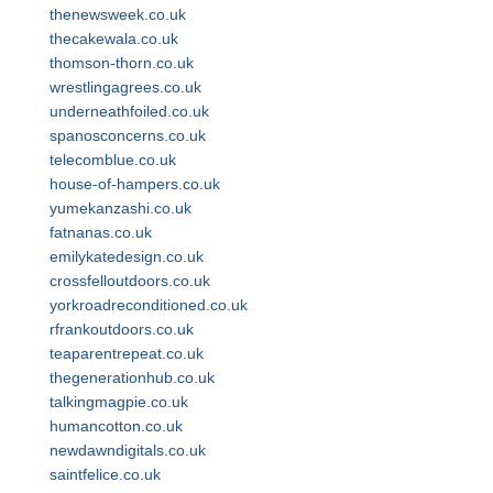
thenewsweek.co.uk
thecakewala.co.uk
thomson-thorn.co.uk
wrestlingagrees.co.uk
underneathfoiled.co.uk
spanosconcerns.co.uk
telecomblue.co.uk
house-of-hampers.co.uk
yumekanzashi.co.uk
fatnanas.co.uk
emilykatedesign.co.uk
crossfelloutdoors.co.uk
yorkroadreconditioned.co.uk
rfrankoutdoors.co.uk
teaparentrepeat.co.uk
thegenerationhub.co.uk
talkingmagpie.co.uk
humancotton.co.uk
newdawndigitals.co.uk
saintfelice.co.uk