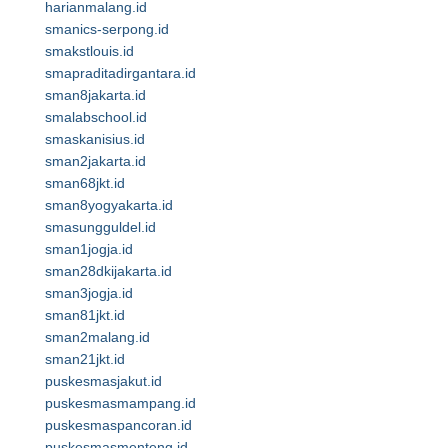
harianmalang.id
smanics-serpong.id
smakstlouis.id
smapraditadirgantara.id
sman8jakarta.id
smalabschool.id
smaskanisius.id
sman2jakarta.id
sman68jkt.id
sman8yogyakarta.id
smasungguldel.id
sman1jogja.id
sman28dkijakarta.id
sman3jogja.id
sman81jkt.id
sman2malang.id
sman21jkt.id
puskesmasjakut.id
puskesmasmampang.id
puskesmaspancoran.id
puskesmasmenteng.id