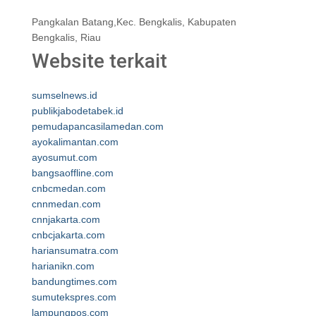
Pangkalan Batang,Kec. Bengkalis, Kabupaten
Bengkalis, Riau
Website terkait
sumselnews.id
publikjabodetabek.id
pemudapancasilamedan.com
ayokalimantan.com
ayosumut.com
bangsaoffline.com
cnbcmedan.com
cnnmedan.com
cnnjakarta.com
cnbcjakarta.com
hariansumatra.com
harianikn.com
bandungtimes.com
sumutekspres.com
lampungpos.com